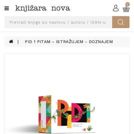
0
Kategorije
SVEUČILIŠNA
IZDANJA
UDŽBENICI
PID 1 PITAM - ISTRAŽUJEM - DOZNAJEM
KNJIGE
PRIBOR
I
OPREMA
NARUČI
UDŽBENIKE!
BLOG
KONTAKT