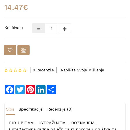
14.47€
Količina: :
0 Recenzije
Napišite Svoje Mišljenje
Facebook
Twitter
Pinterest
LinkedIn
Share
Opis
Specifikacije
Recenzije (0)
PID 1 PITAM - ISTRAŽUJEM - DOZNAJEM -
(Inter)aktivna radna bilježnica iz prirode i društva za