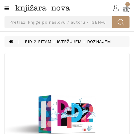
0
Kategorije
SVEUČILIŠNA
IZDANJA
UDŽBENICI
PID 2 PITAM - ISTRŽUJEM - DOZNAJEM
KNJIGE
PRIBOR
I
OPREMA
NARUČI
UDŽBENIKE!
BLOG
KONTAKT