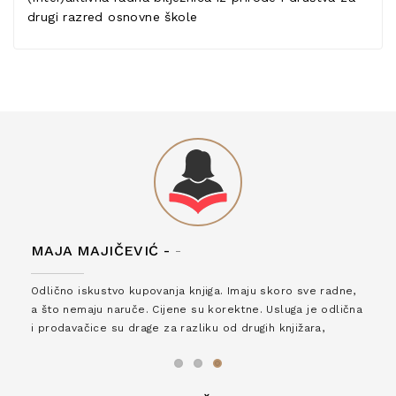
drugi razred osnovne škole
MAJA MAJIČEVIĆ -
-
Odlično iskustvo kupovanja knjiga. Imaju skoro sve radne,
a što nemaju naruče. Cijene su korektne. Usluga je odlična
i prodavačice su drage za razliku od drugih knjižara,
zaslužuju 6*!