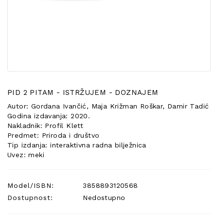
POSEBNA
PONUDA
PID 2 PITAM - ISTRŽUJEM - DOZNAJEM
Autor: Gordana Ivančić, Maja Križman Roškar, Damir Tadić
Godina izdavanja: 2020.
Nakladnik: Profil Klett
Predmet: Priroda i društvo
Tip izdanja: interaktivna radna bilježnica
Uvez: meki
Model/ISBN:
3858893120568
Dostupnost:
Nedostupno