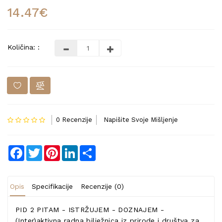
14.47€
Količina: :
0 Recenzije
Napišite Svoje Mišljenje
Facebook
Twitter
Pinterest
LinkedIn
Share
Opis
Specifikacije
Recenzije (0)
PID 2 PITAM - ISTRŽUJEM - DOZNAJEM -
(Inter)aktivna radna bilježnica iz prirode i društva za