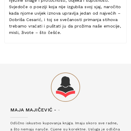
njezine snage i protočnosti, odjeka i suptilnosti.
Svjedoče o poeziji koja nije izgubila svoj sjaj, naročito
kada njome uvijek iznova upravlja jedan od najvećih –
Dobriša Cesarić, i toj se svečanosti primanja stihova
trebamo vraćati i puštati ju da prožima naše emocije,
misli, živote – što češće.
MAJA MAJIČEVIĆ -
-
Odlično iskustvo kupovanja knjiga. Imaju skoro sve radne,
a što nemaju naruče. Cijene su korektne. Usluga je odlična