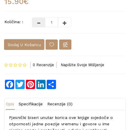
15.90€
Količina: :
Dodaj U Košaricu
0 Recenzije
Napišite Svoje Mišljenje
Facebook
Twitter
Pinterest
LinkedIn
Share
Opis
Specifikacije
Recenzije (0)
Pjesnički biseri unutar korica ove knjige svjedoče o
otpornosti jedne poezije vremenu i govore u ime