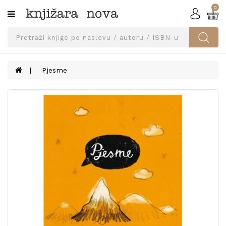
0
Kategorije
SVEUČILIŠNA
IZDANJA
UDŽBENICI
Pjesme
KNJIGE
PRIBOR
I
OPREMA
NARUČI
UDŽBENIKE!
BLOG
KONTAKT