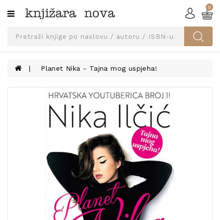
0
Kategorije
SVEUČILIŠNA
IZDANJA
UDŽBENICI
Planet Nika - Tajna mog uspjeha!
KNJIGE
PRIBOR
I
OPREMA
NARUČI
UDŽBENIKE!
BLOG
KONTAKT