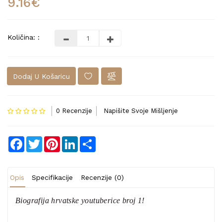
9.16€
Količina: :
Dodaj U Košaricu
0 Recenzije
Napišite Svoje Mišljenje
Facebook
Twitter
Pinterest
LinkedIn
Share
Opis
Specifikacije
Recenzije (0)
Biografija hrvatske youtuberice broj 1!