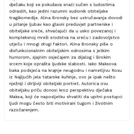
dječaku koji se pokušava snaći sučen s ludostima
odraslih, kao jedini razumni sudionik obiteljske
tragikomedije. Alina Bronsky bez ustručavanja dovodi
u pitanje ljubav kao glavni preduvjet partnerske i
obiteljske sreće, shvaćajući da u usko povezanoj i
kompleksnoj mreži srodstva na sreću i zadovoljstvo
utječu i mnogi drugi faktori. Alina Bronsky piše o
disfunkcionalnim obiteljskim odnosima s jetkim
humorom, sjajnim osjećajem za dijalog i širokim
srcem koje oprašta ljudske slabosti. Iako Maksova
baka podsjeća na krajnje neugodnu i nametljivu Rosu
iz Najljućih jela tatarske kuhinje, ovo je ipak nešto
nježniji i dirljiviji obiteljski portret. Autorica ovu
obiteljsku priču donosi kroz perspektivu dječaka
Maksa, koji će naposljetku shvatiti da upitni postupci
ljudi mogu često biti motivirani tugom i životnim
razočarenjem.