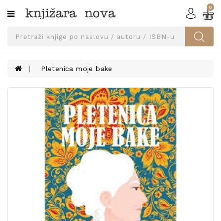
0
Kategorije
SVEUČILIŠNA
IZDANJA
UDŽBENICI
Pletenica moje bake
KNJIGE
PRIBOR
I
OPREMA
NARUČI
UDŽBENIKE!
BLOG
KONTAKT