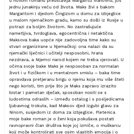
u novom romanu predstavlja Margaritu Ivanovnu, još
jednu junakinju veću od života. Maks živi s bakom
Margaritom i djedom Čingizom u domu za izbjeglice
u malom njemačkom gradu, kamo su došli iz Rusije u
potrazi za boljim životom. No zastrašujuće
nametljiva, tvrdoglava, egocentrična i netaktična
Maksova baka uopće nije zadovoljna time kako su
stvari organizirane u Njemačkoj: ona nalazi da su
njemački liječnici i učitelji nesposobni, hrana
nezdrava, a Nijemci narod kojem ne treba vjerovati. U
očima svoje bake Maks je nesposoban za normalan
život i u fizičkom i u mentalnom smislu – baka time
opravdava pretjeranu brigu o njemu koja mu više šteti
nego koristi, tim prije što je Maks zapravo izrazito
bistar i pametan dječak, sposoban nositi se s
ludostima odraslih – između ostalog i s posljedicama
ljubavnog trokuta, kad Maksov djed izgubi glavu za
Ninom, susjedom iz doma za izbjeglice. Pletenica
moje bake roman je o ženi koja pokušava postati
ravnopravni član društva koje joj izmiče, o muškarcu
koji može kontrolirati sve osim vlastitih emocija i o