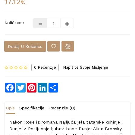
17.12€
Količina: :
Dodaj U Košaricu
0 Recenzije
Napišite Svoje Mišljenje
Facebook
Twitter
Pinterest
LinkedIn
Share
Opis
Specifikacije
Recenzije (0)
Nakon Rose iz romana Najljuća jela tatarske kuhinje i
Dunje iz Posljednje ljubavi babe Dunje, Alina Bronsky