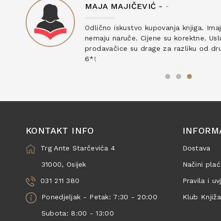
MAJA MAJIČEVIĆ -
-
ku
Odlično iskustvo kupovanja knjiga. Ima
nemaju naruče. Cijene su korektne. Uslu
prodavačice su drage za razliku od drug
6*!
KONTAKT INFO
INFORM
Trg Ante Starčevića 4
Dostava
31000, Osijek
Načini plać
031 211 380
Pravila i uv
Ponedjeljak - Petak: 7:30 - 20:00
Klub Knjiž
Subota: 8:00 - 13:00