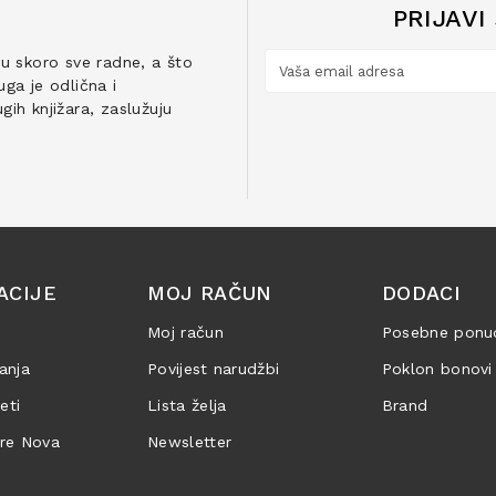
PRIJAVI
ju skoro sve radne, a što
ga je odlična i
ih knjižara, zaslužuju
ACIJE
MOJ RAČUN
DODACI
Moj račun
Posebne ponu
anja
Povijest narudžbi
Poklon bonovi
jeti
Lista želja
Brand
are Nova
Newsletter