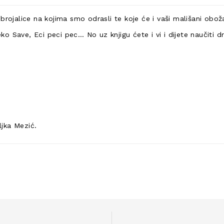
brojalice na kojima smo odrasli te koje će i vaši mališani oboža
o Save, Eci peci pec… No uz knjigu ćete i vi i dijete naučiti 
ljka Mezić.