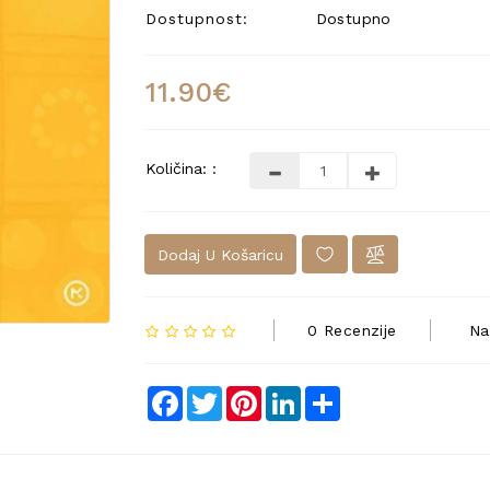
Dostupnost:
Dostupno
11.90€
Količina: :
Dodaj U Košaricu
0 Recenzije
Na
Facebook
Twitter
Pinterest
LinkedIn
Share