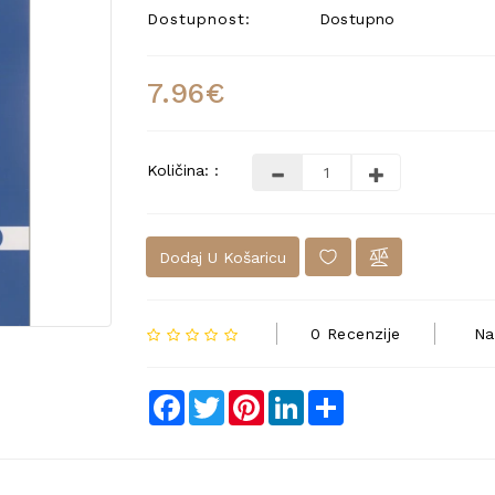
Dostupnost:
Dostupno
7.96€
Količina: :
Dodaj U Košaricu
0 Recenzije
Na
Facebook
Twitter
Pinterest
LinkedIn
Share