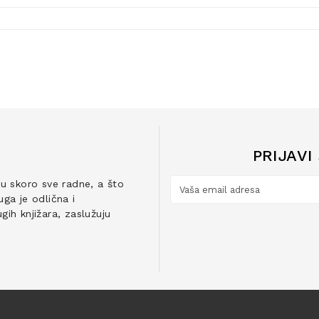
PRIJAVI
ju skoro sve radne, a što
ga je odlična i
ih knjižara, zaslužuju