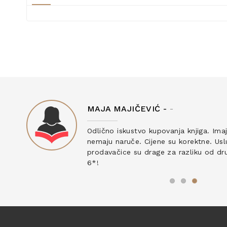
MAJA MAJIČEVIĆ -
-
ku
Odlično iskustvo kupovanja knjiga. Ima
nemaju naruče. Cijene su korektne. Uslu
prodavačice su drage za razliku od drug
6*!