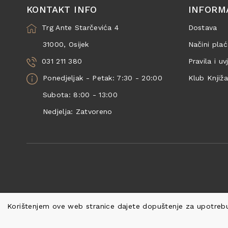
KONTAKT INFO
INFORM
Trg Ante Starčevića 4
Dostava
31000, Osijek
Načini plać
031 211 380
Pravila i uv
Ponedjeljak - Petak: 7:30 - 20:00
Klub Knjiž
Subota: 8:00 - 13:00
Nedjelja: Zatvoreno
Korištenjem ove web stranice dajete dopuštenje za upotrebu