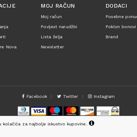
ACIJE
MOJ RAČUN
DODACI
Moj račun
Posebne ponu
anja
Povijest narudžbi
Poklon bonovi
jeti
Lista želja
Brand
are Nova
Newsletter
Facebook
Twitter
Instagram
 kolačića za najbolje iskustvo kupovine.
Copyright ©
Knjižara Nova
. Sva prava pridržana.