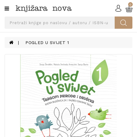
0
Kategorije
SVEUČILIŠNA
IZDANJA
UDŽBENICI
POGLED U SVIJET 1
KNJIGE
PRIBOR
I
OPREMA
NARUČI
UDŽBENIKE!
BLOG
KONTAKT