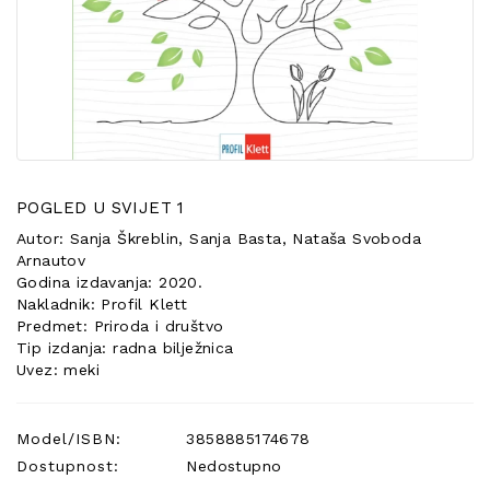
POSEBNA
PONUDA
POGLED U SVIJET 1
Autor: Sanja Škreblin, Sanja Basta, Nataša Svoboda
Arnautov
Godina izdavanja: 2020.
Nakladnik: Profil Klett
Predmet: Priroda i društvo
Tip izdanja: radna bilježnica
Uvez: meki
Model/ISBN:
3858885174678
Dostupnost:
Nedostupno