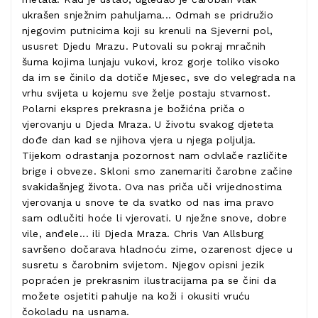
ukrašen snježnim pahuljama... Odmah se pridružio
njegovim putnicima koji su krenuli na Sjeverni pol,
ususret Djedu Mrazu. Putovali su pokraj mračnih
šuma kojima lunjaju vukovi, kroz gorje toliko visoko
da im se činilo da dotiče Mjesec, sve do velegrada na
vrhu svijeta u kojemu sve želje postaju stvarnost.
Polarni ekspres prekrasna je božićna priča o
vjerovanju u Djeda Mraza. U životu svakog djeteta
dođe dan kad se njihova vjera u njega poljulja.
Tijekom odrastanja pozornost nam odvlače različite
brige i obveze. Skloni smo zanemariti čarobne začine
svakidašnjeg života. Ova nas priča uči vrijednostima
vjerovanja u snove te da svatko od nas ima pravo
sam odlučiti hoće li vjerovati. U nježne snove, dobre
vile, anđele... ili Djeda Mraza. Chris Van Allsburg
savršeno dočarava hladnoću zime, ozarenost djece u
susretu s čarobnim svijetom. Njegov opisni jezik
popraćen je prekrasnim ilustracijama pa se čini da
možete osjetiti pahulje na koži i okusiti vruću
čokoladu na usnama.