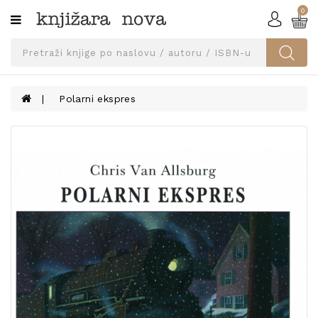
0
Kategorije
SVEUČILIŠNA
IZDANJA
UDŽBENICI
Polarni ekspres
KNJIGE
PRIBOR
I
OPREMA
NARUČI
UDŽBENIKE!
BLOG
KONTAKT