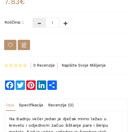
7.83€
Količina: :
0 Recenzije
Napišite Svoje Mišljenje
Facebook
Twitter
Pinterest
LinkedIn
Share
Opis
Specifikacije
Recenzije (0)
Na Badnju večer jedan je dječak mirno ležao u
krevetu i odjednom začuo šištanje pare i škripu
metala. Kad je ustao, ugledao je čaroban vlak