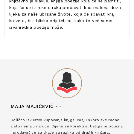
književno je slavlje, knjiga poezije koja će se pamtiti,
koja će se iz ruke u ruku predavati kao malena doza
lijeka za naše ubrzane živote, koja će spavati kraj
kreveta, biti bliska prijateljica, kako to već samo
izvanredna poezija može.
MAJA MAJIČEVIĆ -
-
Odlično iskustvo kupovanja knjiga. Imaju skoro sve radne,
a što nemaju naruče. Cijene su korektne. Usluga je odlična
i prodavačice su drage za razliku od drugih knjižara,