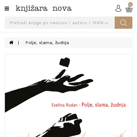
0
Kategorije
SVEUČILIŠNA
IZDANJA
UDŽBENICI
Polje, slama, žudnja
KNJIGE
PRIBOR
I
OPREMA
NARUČI
UDŽBENIKE!
BLOG
KONTAKT