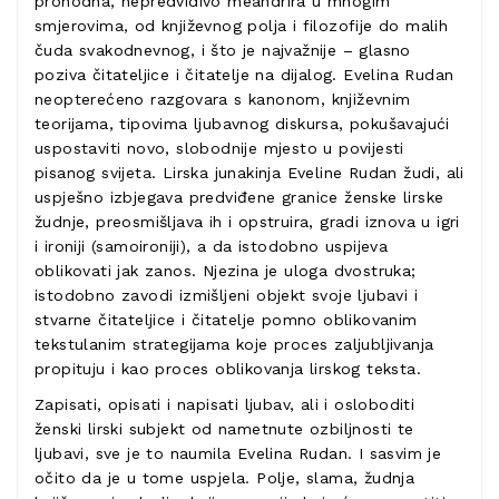
prohodna, nepredvidivo meandrira u mnogim
smjerovima, od književnog polja i filozofije do malih
čuda svakodnevnog, i što je najvažnije – glasno
poziva čitateljice i čitatelje na dijalog. Evelina Rudan
neopterećeno razgovara s kanonom, književnim
teorijama, tipovima ljubavnog diskursa, pokušavajući
uspostaviti novo, slobodnije mjesto u povijesti
pisanog svijeta. Lirska junakinja Eveline Rudan žudi, ali
uspješno izbjegava predviđene granice ženske lirske
žudnje, preosmišljava ih i opstruira, gradi iznova u igri
i ironiji (samoironiji), a da istodobno uspijeva
oblikovati jak zanos. Njezina je uloga dvostruka;
istodobno zavodi izmišljeni objekt svoje ljubavi i
stvarne čitateljice i čitatelje pomno oblikovanim
tekstulanim strategijama koje proces zaljubljivanja
propituju i kao proces oblikovanja lirskog teksta.
Zapisati, opisati i napisati ljubav, ali i osloboditi
ženski lirski subjekt od nametnute ozbiljnosti te
ljubavi, sve je to naumila Evelina Rudan. I sasvim je
očito da je u tome uspjela. Polje, slama, žudnja