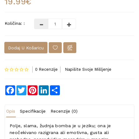
19.99€
Količina: :
Dodaj U Košaricu
0 Recenzije
Napišite Svoje Mišljenje
Facebook
Twitter
Pinterest
LinkedIn
Share
Opis
Specifikacije
Recenzije (0)
Polje, slama, žudnja bomba je u jeziku; ona je
neočekivano razigrana ali emotivna, gusta ali