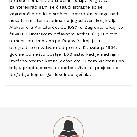
potrebe romana. Za sudbinu Josipa Begovića
zainteresirao sam se čitajući istražne spise
zagrebačke policije sročene povodom istrage nad
nesuđenim atentatorima na jugoslavenskog kralja
Aleksandra Karađorđevića 1933. u Zagrebu, a koji se
čuvaju u Hrvatskom državnom arhivu. (...) U ovom
romanu pratimo Josipa Begovića koji je u
beogradskom zatvoru od ponoći 12. svibnja 1934.
godine do nešto poslije 4.00 sata, kad je nad njim
izvršena smrtna kazna vješanjem. U tom vremenu on
bdije, propituje smisao borbe i života i prisjeća se
događaja koji su ga doveli do vješala.