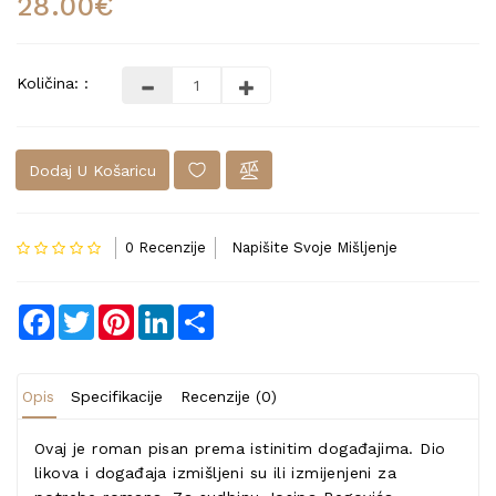
28.00€
Količina: :
Dodaj U Košaricu
0 Recenzije
Napišite Svoje Mišljenje
Facebook
Twitter
Pinterest
LinkedIn
Share
Opis
Specifikacije
Recenzije (0)
Ovaj je roman pisan prema istinitim događajima. Dio
likova i događaja izmišljeni su ili izmijenjeni za