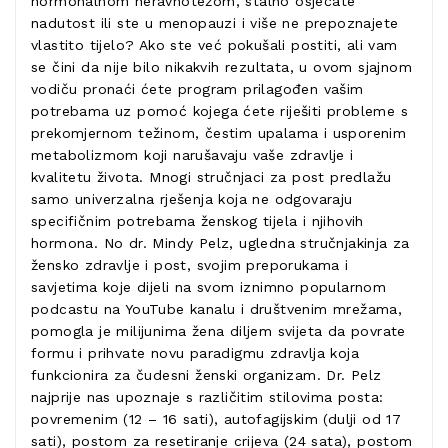
hormonalnom neravnotežom, stalno osjećate
nadutost ili ste u menopauzi i više ne prepoznajete
vlastito tijelo? Ako ste već pokušali postiti, ali vam
se čini da nije bilo nikakvih rezultata, u ovom sjajnom
vodiču pronaći ćete program prilagođen vašim
potrebama uz pomoć kojega ćete riješiti probleme s
prekomjernom težinom, čestim upalama i usporenim
metabolizmom koji narušavaju vaše zdravlje i
kvalitetu života. Mnogi stručnjaci za post predlažu
samo univerzalna rješenja koja ne odgovaraju
specifičnim potrebama ženskog tijela i njihovih
hormona. No dr. Mindy Pelz, ugledna stručnjakinja za
žensko zdravlje i post, svojim preporukama i
savjetima koje dijeli na svom iznimno popularnom
podcastu na YouTube kanalu i društvenim mrežama,
pomogla je milijunima žena diljem svijeta da povrate
formu i prihvate novu paradigmu zdravlja koja
funkcionira za čudesni ženski organizam. Dr. Pelz
najprije nas upoznaje s različitim stilovima posta:
povremenim (12 – 16 sati), autofagijskim (dulji od 17
sati), postom za resetiranje crijeva (24 sata), postom