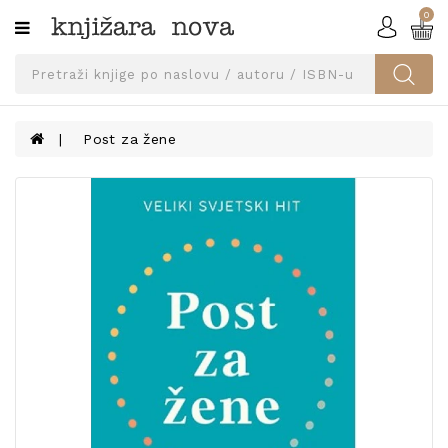
0
Kategorije
SVEUČILIŠNA
IZDANJA
UDŽBENICI
Post za žene
KNJIGE
PRIBOR
I
OPREMA
NARUČI
UDŽBENIKE!
BLOG
KONTAKT