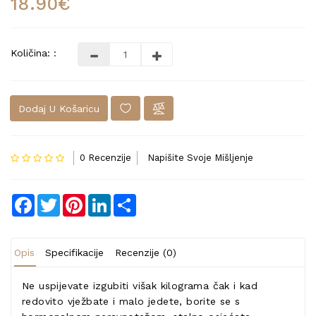
18.90€
Količina: :
Dodaj U Košaricu
0 Recenzije
Napišite Svoje Mišljenje
Facebook
Twitter
Pinterest
LinkedIn
Share
Opis
Specifikacije
Recenzije (0)
Ne uspijevate izgubiti višak kilograma čak i kad
redovito vježbate i malo jedete, borite se s