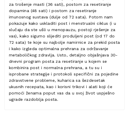
za trošenje masti (36 sati), postom za resetiranje
dopamina (48 sati) i postom za resetiranje
imunosnog sustava (dulje od 72 sata). Potom nam
pokazuje kako uskladiti post i menstrualni ciklus (i u
slučaju da ste ušli u menopauzu, postoji rješenje za
vas), kako sigurno slijediti produljeni post (od 17 do
72 sata) te koje su najbolje namirnice za prekid posta
i kako izgleda optimalna prehrana za održavanje
metaboličkog zdravlja. Usto, detaljno objašnjava 30-
dnevni program posta za resetiranje u kojem se
kombinira post i normalna prehrana, a tu su i
isprobane strategije i protokoli specifični za pojedine
zdravstvene probleme, kuharica sa šezdesetak
ukusnih recepata, kao i korisni trikovi i alati koji će
pomoći ženama poput vas da u svoj život uspješno
ugrade razdoblja posta.