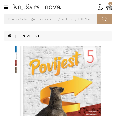
0
Kategorije
SVEUČILIŠNA
IZDANJA
UDŽBENICI
POVIJEST 5
KNJIGE
PRIBOR
I
OPREMA
NARUČI
UDŽBENIKE!
BLOG
KONTAKT