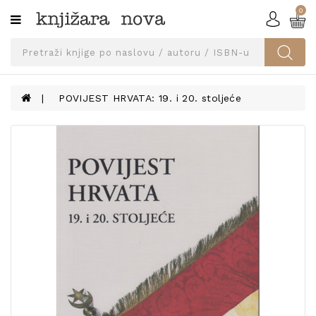
0
Kategorije
SVEUČILIŠNA
IZDANJA
UDŽBENICI
POVIJEST HRVATA: 19. i 20. stoljeće
KNJIGE
PRIBOR
I
OPREMA
NARUČI
UDŽBENIKE!
BLOG
KONTAKT