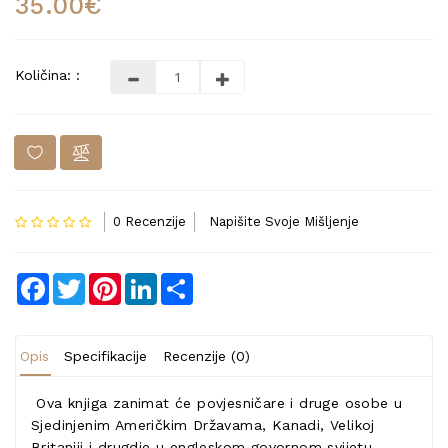
35.00€
Količina: :
0 Recenzije
Napišite Svoje Mišljenje
Facebook
Twitter
Pinterest
LinkedIn
Share
Opis
Specifikacije
Recenzije (0)
Ova knjiga zanimat će povjesničare i druge osobe u
Sjedinjenim Američkim Državama, Kanadi, Velikoj
Britaniji i drugdje u engleskom govornom svijetu.