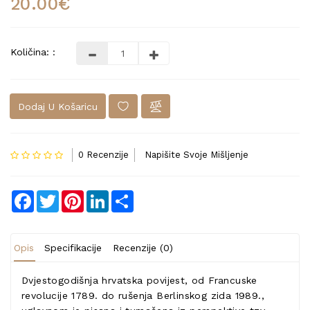
20.00€
Količina: :
Dodaj U Košaricu
0 Recenzije
Napišite Svoje Mišljenje
Facebook
Twitter
Pinterest
LinkedIn
Share
Opis
Specifikacije
Recenzije (0)
Dvjestogodišnja hrvatska povijest, od Francuske
revolucije 1789. do rušenja Berlinskog zida 1989.,