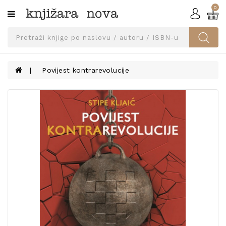
0
Kategorije
SVEUČILIŠNA
IZDANJA
UDŽBENICI
Povijest kontrarevolucije
KNJIGE
PRIBOR
I
OPREMA
NARUČI
UDŽBENIKE!
BLOG
KONTAKT