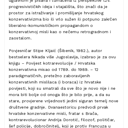
uglavnom je pisana i tumačena iz perspektive tzv.
progresivističkih ideja i stajališta, što znači da je
prostor za istraživanje i promišljanje hrvatskog
konzervativizma bio ili vrlo sužen ili potpuno zakrčen
liberalno-komunističkom propagandom o
konzervativnoj misli kao o nečemu retrogradnom i
zaostalom.
Povjesničar Stipe Kljaić (Šibenik, 1982.), autor
bestselera Nikada više Jugoslavija, izabrao je za ovu
knjigu – Povijest kotrarevolucije / Hrvatska
konzervativna misao od 1789. do 1989. – 12
paradigmatičnih, pretežno zaboravljenih
konzervativnih mislilaca (i boraca) iz hrvatske
povijesti, koji su smatrali da sve što je novo nije i ne
mora biti bolje od onoga što je bilo prije, a da su
stare, provjerene vrijednosti jedini siguran temelj nove
društvene gradnje. Dvanaestoricu predvodi prvak
hrvatske konzervativne misli, fratar s Brača,
kontrarevolucionar Andrija Dorotić, filozof, političar,
šef policije, dobročinitelj, koji je protiv Francuza u