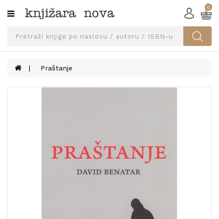
0
Kategorije
SVEUČILIŠNA
IZDANJA
UDŽBENICI
Praštanje
KNJIGE
PRIBOR
I
OPREMA
NARUČI
UDŽBENIKE!
BLOG
KONTAKT