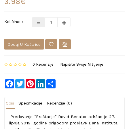
3.98€
Količina: :
Dodaj U Košaricu
0 Recenzije
Napišite Svoje Mišljenje
Facebook
Twitter
Pinterest
LinkedIn
Share
Opis
Specifikacije
Recenzije (0)
Predavanje “Praštanje” David Benatar održao je 27.
lipnja 2019. godine prigodom proslave Dana Instituta