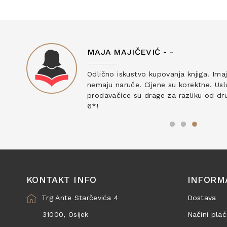
MAJA MAJIČEVIĆ -
-
ku
Odlično iskustvo kupovanja knjiga. Ima
nemaju naruče. Cijene su korektne. Uslu
prodavačice su drage za razliku od drug
6*!
KONTAKT INFO
INFORM
Trg Ante Starčevića 4
Dostava
31000, Osijek
Načini plać