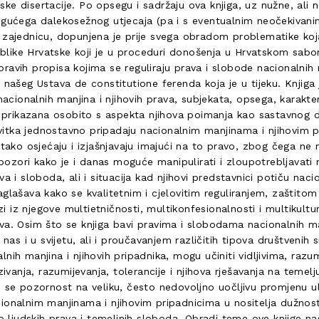
orske disertacije. Po opsegu i sadržaju ova knjiga, uz nužne, ali
ogućega dalekosežnog utjecaja (pa i s eventualnim neočekivani
 zajednicu, dopunjena je prije svega obradom problematike koja 
like Hrvatske koji je u proceduri donošenja u Hrvatskom sabor
vih propisa kojima se reguliraju prava i slobode nacionalnih man
 našeg Ustava de constitutione ferenda koja je u tijeku. Knjiga
ionalnih manjina i njihovih prava, subjekata, opsega, karakteri
a prikazana osobito s aspekta njihova poimanja kao sastavnog d
azvitka jednostavno pripadaju nacionalnim manjinama i njihovim 
 tako osjećaju i izjašnjavaju imajući na to pravo, zbog čega ne 
upozori kako je i danas moguće manipulirati i zloupotrebljavati 
a i sloboda, ali i situacija kad njihovi predstavnici potiču nac
glašava kako se kvalitetnim i cjelovitim reguliranjem, zaštitom 
zi iz njegove multietničnosti, multikonfesionalnosti i multikultur
a. Osim što se knjiga bavi pravima i slobodama nacionalnih man
s i u svijetu, ali i proučavanjem različitih tipova društvenih
ih manjina i njihovih pripadnika, mogu učiniti vidljivima, razum
nja, razumijevanja, tolerancije i njihova rješavanja na temelj
e se pozornost na veliku, često nedovoljno uočljivu promjenu 
onalnim manjinama i njihovim pripadnicima u nositelja dužnosti g
no ljudskih prava i temeljnih sloboda. Obradi teme ove knjige 