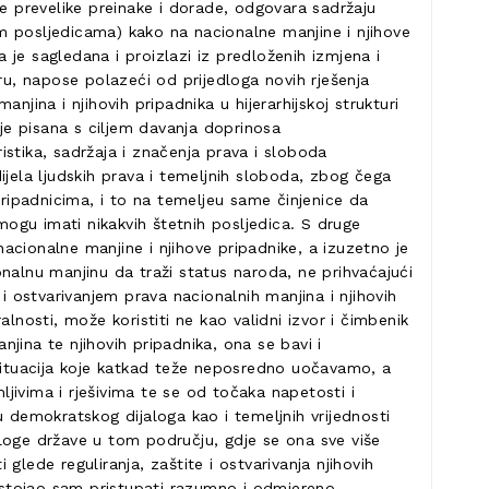
 ne prevelike preinake i dorade, odgovara sadržaju
m posljedicama) kako na nacionalne manjine i njihove
je sagledana i proizlazi iz predloženih izmjena i
u, napose polazeći od prijedloga novih rješenja
jina i njihovih pripadnika u hijerarhijskoj strukturi
 je pisana s ciljem davanja doprinosa
stika, sadržaja i značenja prava i sloboda
ijela ljudskih prava i temeljnih sloboda, zbog čega
pripadnicima, i to na temeljeu same činjenice da
mogu imati nikakvih štetnih posljedica. S druge
nacionalne manjine i njihove pripadnike, a izuzetno je
ionalnu manjinu da traži status naroda, ne prihvaćajući
i ostvarivanjem prava nacionalnih manjina i njihovih
alnosti, može koristiti ne kao validni izvor i čimbenik
jina te njihovih pripadnika, ona se bavi i
 situacija koje katkad teže neposredno uočavamo, a
ljivima i rješivima te se od točaka napetosti i
u demokratskog dijaloga kao i temeljnih vrijednosti
uloge države u tom području, gdje se ona sve više
lede reguliranja, zaštite i ostvarivanja njihovih
nastojao sam pristupati razumno i odmjereno,