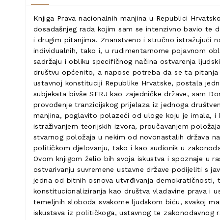
Knjiga Prava nacionalnih manjina u Republici Hrvatsk
dosadašnjeg rada kojim sam se intenzivno bavio te d
i drugim pitanjima. Znanstveno i stručno istražujući
individualnih, tako i, u rudimentarnome pojavnom ob
sadržaju i obliku specifičnog načina ostvarenja ljudski
društvu općenito, a napose potreba da se ta pitanja 
ustavnoj konstituciji Republike Hrvatske, postala jed
subjekata bivše SFRJ kao zajedničke države, sam Domo
provođenje tranzicijskog prijelaza iz jednoga društ
manjina, poglavito polazeći od uloge koju je imala, i 
istraživanjem teorijskih izvora, proučavanjem položa
stvarnog položaja u nekim od novonastalih država na
političkom djelovanju, tako i kao sudionik u zakonod
Ovom knjigom želio bih svoja iskustva i spoznaje u ra
ostvarivanju suvremene ustavne države podijeliti s jav
jedna od bitnih osnova utvrđivanja demokratičnosti, t
konstitucionaliziranja kao društva vladavine prava i us
temeljnih sloboda svakome ljudskom biću, svakoj manjin
iskustava iz političkoga, ustavnog te zakonodavnog ra