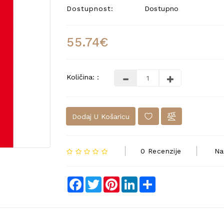
Dostupnost:
Dostupno
55.74€
Količina: :
Dodaj U Košaricu
0 Recenzije
Na
Facebook
Twitter
Pinterest
LinkedIn
Share