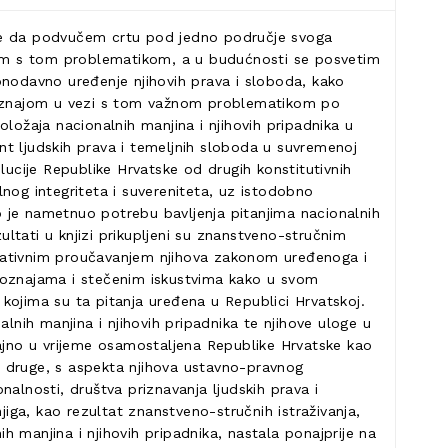
želje da podvučem crtu pod jedno područje svoga
ršim s tom problematikom, a u budućnosti se posvetim
onodavno uređenje njihovih prava i sloboda, kako
 spoznajom u vezi s tom važnom problematikom po
položaja nacionalnih manjina i njihovih pripadnika u
nt ljudskih prava i temeljnih sloboda u suvremenoj
lucije Republike Hrvatske od drugih konstitutivnih
nog integriteta i suvereniteta, uz istodobno
 je nametnuo potrebu bavljenja pitanjima nacionalnih
ultati u knjizi prikupljeni su znanstveno-stručnim
mparativnim proučavanjem njihova zakonom uređenoga i
spoznajama i stečenim iskustvima kako u svom
kojima su ta pitanja uređena u Republici Hrvatskoj.
lnih manjina i njihovih pripadnika te njihove uloge u
načajno u vrijeme osamostaljena Republike Hrvatske kao
 s druge, s aspekta njihova ustavno-pravnog
onalnosti, društva priznavanja ljudskih prava i
jiga, kao rezultat znanstveno-stručnih istraživanja,
 manjina i njihovih pripadnika, nastala ponajprije na