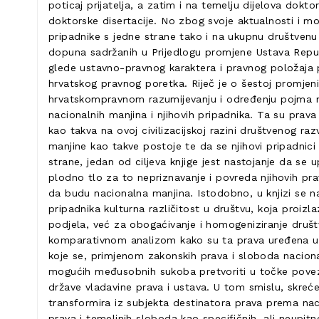
poticaj prijatelja, a zatim i na temelju dijelova dokt
doktorske disertacije. No zbog svoje aktualnosti i m
pripadnike s jedne strane tako i na ukupnu društvenu
dopuna sadržanih u Prijedlogu promjene Ustava Repub
glede ustavno-pravnog karaktera i pravnog položaja pra
hrvatskog pravnog poretka. Riječ je o šestoj promjeni
hrvatskompravnom razumijevanju i određenju pojma nac
nacionalnih manjina i njihovih pripadnika. Ta su prav
kao takva na ovoj civilizacijskoj razini društvenog r
manjine kao takve postoje te da se njihovi pripadnici
strane, jedan od ciljeva knjige jest nastojanje da se 
plodno tlo za to nepriznavanje i povreda njihovih prav
da budu nacionalna manjina. Istodobno, u knjizi se na
pripadnika kulturna različitost u društvu, koja proizla
podjela, već za obogaćivanje i homogeniziranje društv
komparativnom analizom kako su ta prava uređena u na
koje se, primjenom zakonskih prava i sloboda nacionaln
mogućih međusobnih sukoba pretvoriti u točke poveziva
države vladavine prava i ustava. U tom smislu, skreć
transformira iz subjekta destinatora prava prema naci
prava i temeljnih sloboda kao specifičnih, ali neupit