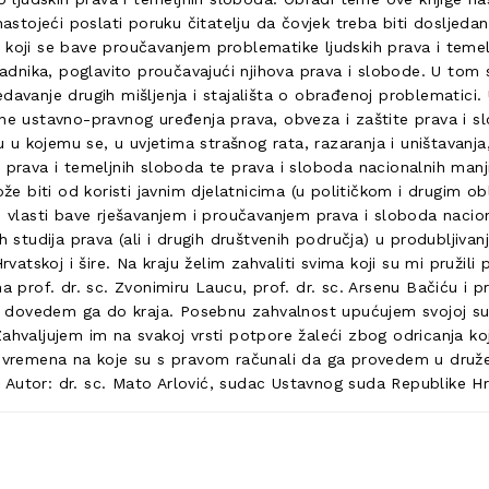
nastojeći poslati poruku čitatelju da čovjek treba biti dosljedan
 koji se bave proučavanjem problematike ljudskih prava i teme
padnika, poglavito proučavajući njihova prava i slobode. U tom s
avanje drugih mišljenja i stajališta o obrađenoj problematici. Uz
une ustavno-pravnog uređenja prava, obveza i zaštite prava i sl
u kojemu se, u uvjetima strašnog rata, razaranja i uništavanja
 prava i temeljnih sloboda te prava i sloboda nacionalnih manji
biti od koristi javnim djelatnicima (u političkom i drugim obli
j vlasti bave rješavanjem i proučavanjem prava i sloboda nacion
tudija prava (ali i drugih društvenih područja) u produbljivanj
Hrvatskoj i šire. Na kraju želim zahvaliti svima koji su mi pruži
a prof. dr. sc. Zvonimiru Laucu, prof. dr. sc. Arsenu Bačiću i pr
i dovedem ga do kraja. Posebnu zahvalnost upućujem svojoj supruz
Zahvaljujem im na svakoj vrsti potpore žaleći zbog odricanja 
g vremena na koje su s pravom računali da ga provedem u družen
 Autor: dr. sc. Mato Arlović, sudac Ustavnog suda Republike H