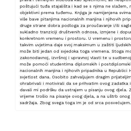
poštujući tuđa stajališta i kad se s njima ne slažem, 
objektivni prema tuđemu. Knjiga je namijenjena svima
više bave pitanjima nacionalnih manjina i njihovih pri
druge strane dobra podloga za proučavanje i/ili sagled
sukladno tranziciji društvenih odnosa, izmjene i dop
konkretnom vremenu i prostoru. U vremenu i prostoru 
takvim uvjetima daje svoj maksimum u zaštiti ljudskih
može biti jedan od svjedoka toga vremena. Stoga može 
zakonodavnoj, izvršnoj i upravnoj vlasti te u sudbeno
može pomoći studentima diplomskih i postdiplomskih s
nacionalnih manjina i njihovih pripadnika u Republici 
svjetlost dana. Osobito zahvaljujem dragim prijateljim
ohrabrivali i motivirali da se prihvatim ovog zadatka 
davali mi podršku da ustrajem u pisanju ovog djela. 
vrijeme trošio na pisanje ovog djela, a na uštrb ono
sadržaja. Zbog svega toga im je od srca posvećujem.