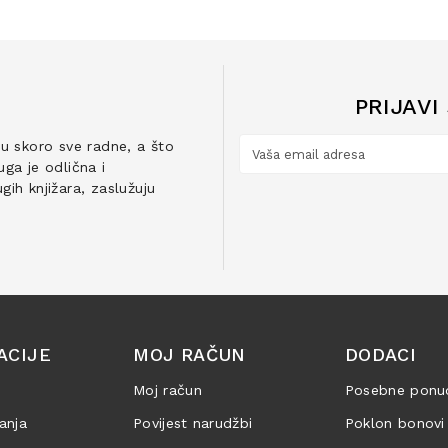
PRIJAVI
ju skoro sve radne, a što
ga je odlična i
ih knjižara, zaslužuju
ACIJE
MOJ RAČUN
DODACI
Moj račun
Posebne ponu
anja
Povijest narudžbi
Poklon bonovi