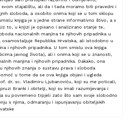
 svom stajalištu, ali da i tada moramo biti pravedni i
ljnih sloboda, a osobito onima koji se u tom sklopu
mislu knjiga je s jedne strane informativno štivo, a s
 to, u knjizi je opisano i analizirano stanje te,
oboda nacionalnih manjina te njihovih pripadnika u
, osamostaljuje Republika Hrvatska, ali istodobno u
na i njihovih pripadnika. U tom smislu ova knjiga
cima javnog života), ali i onima koji se u znanosti,
alnih manjina i njihovih pripadnika. Dakako, ona
u njihovih znanja o sustavu prava i sloboda
li pomoć u tome da se ova knjiga objavi i ugleda
of. dr. sc. Vladimiru Ljubanoviću, koji su me poticali,
i Branki i obitelji, koji su imali razumijevanja i
koja su povremeno trpjeli zato što sam svoje slobodno
ju s njima, odmaranju i ispunjavanju obiteljskih
rvatske