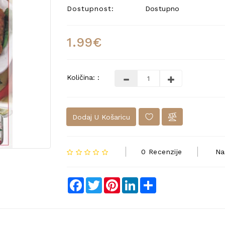
Dostupnost:
Dostupno
1.99€
Količina: :
Dodaj U Košaricu
0 Recenzije
Na
Facebook
Twitter
Pinterest
LinkedIn
Share