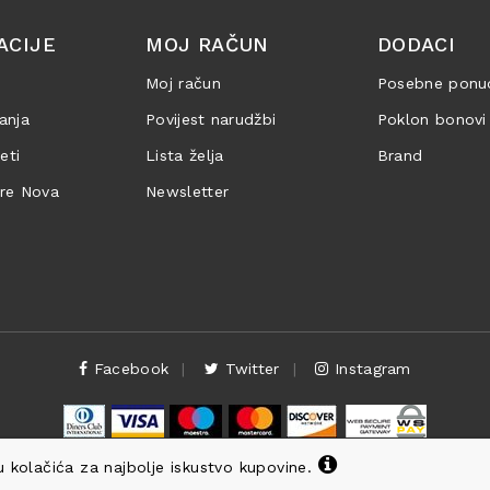
ACIJE
MOJ RAČUN
DODACI
Moj račun
Posebne ponu
anja
Povijest narudžbi
Poklon bonovi
jeti
Lista želja
Brand
are Nova
Newsletter
Facebook
Twitter
Instagram
 kolačića za najbolje iskustvo kupovine.
Copyright ©
Knjižara Nova
. Sva prava pridržana.