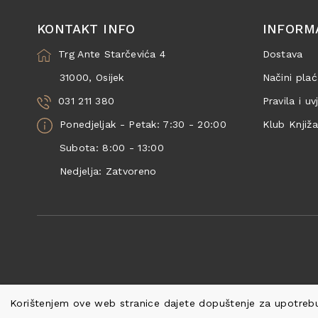
KONTAKT INFO
INFORM
Trg Ante Starčevića 4
Dostava
31000, Osijek
Načini plać
031 211 380
Pravila i uv
Ponedjeljak - Petak: 7:30 - 20:00
Klub Knjiž
Subota: 8:00 - 13:00
Nedjelja: Zatvoreno
Korištenjem ove web stranice dajete dopuštenje za upotrebu