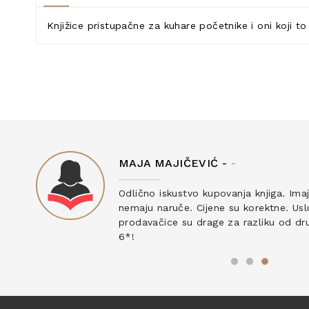
Knjižice pristupačne za kuhare početnike i oni koji to
MAJA MAJIČEVIĆ -
-
ku
Odlično iskustvo kupovanja knjiga. Ima
nemaju naruče. Cijene su korektne. Uslu
prodavačice su drage za razliku od drug
6*!