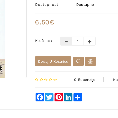
Dostupnost:
Dostupno
6.50€
Količina: :
Dodaj U Košaricu
0 Recenzije
Na
Facebook
Twitter
Pinterest
LinkedIn
Share