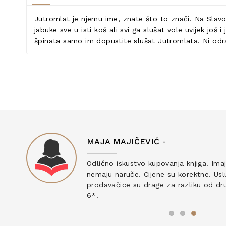
Jutromlat je njemu ime, znate što to znači. Na Slavon
jabuke sve u isti koš ali svi ga slušat vole uvijek još
špinata samo im dopustite slušat Jutromlata. Ni odra
MAJA MAJIČEVIĆ -
-
ku
Odlično iskustvo kupovanja knjiga. Ima
nemaju naruče. Cijene su korektne. Uslu
prodavačice su drage za razliku od drug
6*!