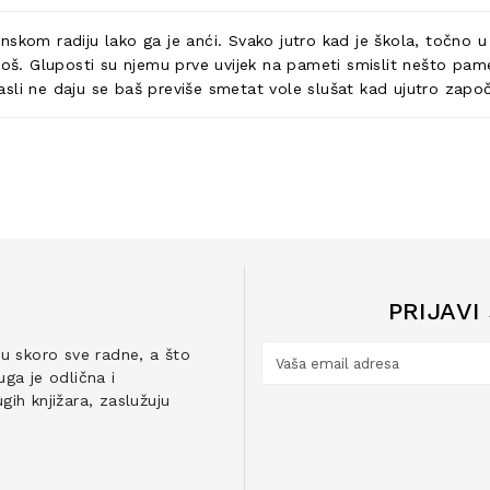
skom radiju lako ga je anći. Svako jutro kad je škola, točno u
 i još. Gluposti su njemu prve uvijek na pameti smislit nešto pam
sli ne daju se baš previše smetat vole slušat kad ujutro zapo
PRIJAVI
ju skoro sve radne, a što
ga je odlična i
ih knjižara, zaslužuju