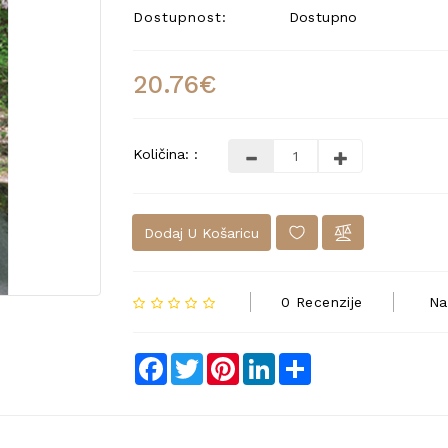
Dostupnost:
Dostupno
20.76€
Količina: :
Dodaj U Košaricu
0 Recenzije
Na
Facebook
Twitter
Pinterest
LinkedIn
Share