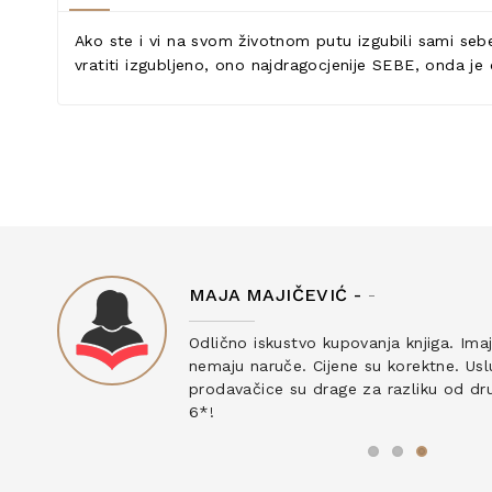
Ako ste i vi na svom životnom putu izgubili sami sebe 
vratiti izgubljeno, ono najdragocjenije SEBE, onda je 
MAJA MAJIČEVIĆ -
-
ku
Odlično iskustvo kupovanja knjiga. Ima
nemaju naruče. Cijene su korektne. Uslu
prodavačice su drage za razliku od drug
6*!