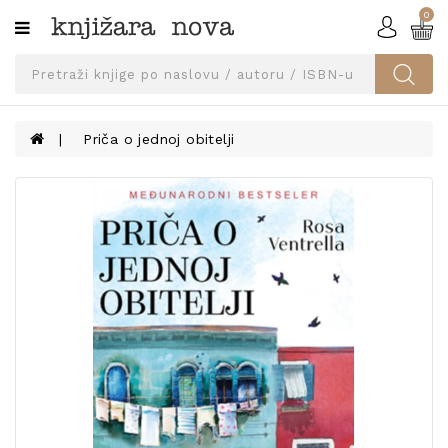
0
Kategorije
SVEUČILIŠNA
IZDANJA
UDŽBENICI
Priča o jednoj obitelji
KNJIGE
PRIBOR
I
OPREMA
NARUČI
UDŽBENIKE!
BLOG
KONTAKT