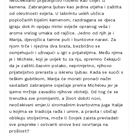
Neočekivano prijateljstvo rođeno kao cvijet iz
kamena. Zabranjena ljubav kao jedina utjeha i zaštita
od okrutnosti svijeta. U labirintu uskih uličica
popločanih bijelim kamenom, razdragana se djeca
igraju dok ih opijaju mirisi sviježe opranog veša i
arome vrelog umaka od rajčice. Jedno od njih je i
Marija, djevojčica tamne puti i buntovne naravi. Za
njom trče i njezina dva brata, bezbrižno se
osmjehujući i uživajući u igri s prijateljima. Među njima
je i Michele, koji je uvijek tu za nju, spremno čekajući
da je zaštiti.Sasvim polako, neprimjetno, njihovo
prijateljstvo prerasta u iskrenu ljubav. Kada se suoči s
teškim gubitkom, Marija će morati pronaći način
savladati zabranjene osjećaje prema Micheleu jer je
sjeme mržnje zavadilo njihove obitelji. Od tog će se
trenutka sve promijeniti, a život dobiti novi,
neočekivani smjer.U siromašnim kvartovima juga Italije
u kojima se tradicija rađa i umire, a pravila i običaji
oblikuju stoljećima, može li čovjek zaista prevladati
sve prepreke i ostvariti snove bez osvrtanja na
prošlost?