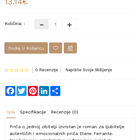
13.14€
Količina: :
Dodaj U Košaricu
0 Recenzije
Napišite Svoje Mišljenje
Facebook
Twitter
Pinterest
LinkedIn
Share
Opis
Specifikacije
Recenzije (0)
Priča o jednoj obitelji izvrstan je roman za ljubitelje
autentičih i emocionalnih priča Elene Ferrante.