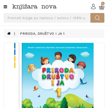
0
Kategorije
SVEUČILIŠNA
IZDANJA
UDŽBENICI
PRIRODA, DRUŠTVO I JA 1
KNJIGE
PRIBOR
I
OPREMA
NARUČI
UDŽBENIKE!
BLOG
KONTAKT