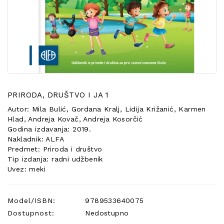
POSEBNA
PONUDA
PRIRODA, DRUŠTVO I JA 1
Autor: Mila Bulić, Gordana Kralj, Lidija Križanić, Karmen
Hlad, Andreja Kovač, Andreja Kosorčić
Godina izdavanja: 2019.
Nakladnik: ALFA
Predmet: Priroda i društvo
Tip izdanja: radni udžbenik
Uvez: meki
Model/ISBN:
9789533640075
Dostupnost:
Nedostupno