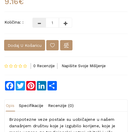
9.16€
Količina: :
Dodaj U Košaricu
0 Recenzije
Napišite Svoje Mišljenje
Facebook
Twitter
Pinterest
LinkedIn
Share
Opis
Specifikacije
Recenzije (0)
Brzopotezne veze postale su uobičajene u našem
današnjem društvu koje je izgubilo korijene, koje je