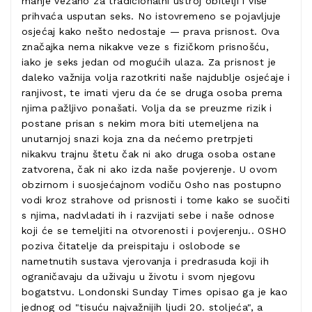
manje vezano za tradicionalni ustroj obitelji i više
prihvaća usputan seks. No istovremeno se pojavljuje
osjećaj kako nešto nedostaje — prava prisnost. Ova
značajka nema nikakve veze s fizičkom prisnošću,
iako je seks jedan od mogućih ulaza. Za prisnost je
daleko važnija volja razotkriti naše najdublje osjećaje i
ranjivost, te imati vjeru da će se druga osoba prema
njima pažljivo ponašati. Volja da se preuzme rizik i
postane prisan s nekim mora biti utemeljena na
unutarnjoj snazi koja zna da nećemo pretrpjeti
nikakvu trajnu štetu čak ni ako druga osoba ostane
zatvorena, čak ni ako izda naše povjerenje. U ovom
obzirnom i suosjećajnom vodiču Osho nas postupno
vodi kroz strahove od prisnosti i tome kako se suočiti
s njima, nadvladati ih i razvijati sebe i naše odnose
koji će se temeljiti na otvorenosti i povjerenju.. OSHO
poziva čitatelje da preispitaju i oslobode se
nametnutih sustava vjerovanja i predrasuda koji ih
ograničavaju da uživaju u životu i svom njegovu
bogatstvu. Londonski Sunday Times opisao ga je kao
jednog od "tisuću najvažnijih ljudi 20. stoljeća", a