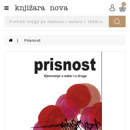
0
Kategorije
SVEUČILIŠNA
IZDANJA
UDŽBENICI
Prisnost
KNJIGE
PRIBOR
I
OPREMA
NARUČI
UDŽBENIKE!
BLOG
KONTAKT