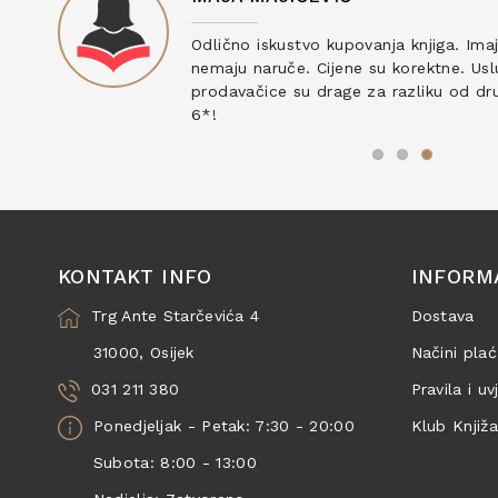
ku
Odlično iskustvo kupovanja knjiga. Ima
nemaju naruče. Cijene su korektne. Uslu
prodavačice su drage za razliku od drug
6*!
KONTAKT INFO
INFORM
Trg Ante Starčevića 4
Dostava
31000, Osijek
Načini plać
031 211 380
Pravila i uv
Ponedjeljak - Petak: 7:30 - 20:00
Klub Knjiž
Subota: 8:00 - 13:00