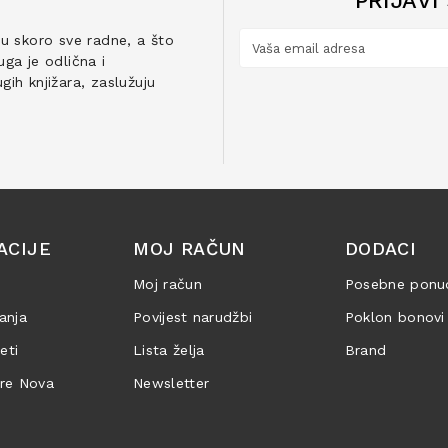
PRIJAVI
ju skoro sve radne, a što
ga je odlična i
ih knjižara, zaslužuju
ACIJE
MOJ RAČUN
DODACI
Moj račun
Posebne ponu
anja
Povijest narudžbi
Poklon bonovi
jeti
Lista želja
Brand
are Nova
Newsletter