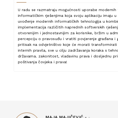
U radu se razmatraju mogućnosti uporabe modernih te
informatičkim rješenjima koja svoju aplikaciju imaju u
uvođenje modernih informatičkih tehnologija u kombi
implementacija različitih naprednih softverskih rješe
otvorenijim i jednostavnijim za korisnike, bržim u admi
percepciju o pravosuđu i vratiti povjerenje građana 
pritisak na odvjetništvo koje će morati transformirat
internih pravila, sve u cilju zadržavanja koraka s t
državama. zakonitost, vladavinu prava i dosljednu pr
poštivanja čovjeka i prava!
MAJA MAJIČEVIĆ -
-