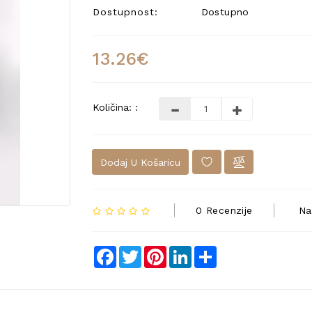
Dostupnost:
Dostupno
13.26€
Količina: :
Dodaj U Košaricu
0 Recenzije
Na
Facebook
Twitter
Pinterest
LinkedIn
Share