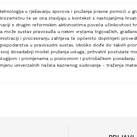
hnologija u rješavanju sporova i pružanja pravne pomoći u gr
 inozemstvu te se ona stavljaju u kontekst s nastojanjima hrvats
naciji s drugim reformskim aktivnostima poveća učinkovitost 
nja može sustav pravosuđa u nekim vrstama trgovačkih, građanski
nistraciji i procesiranju zahtjeva te općenito doprinijeti proved
i gospodarstva u pravosudni sustav. Ukoliko dođe do takvih pro
i svoj dosadašnji model pružanja usluga, prihvatiti postulate m
ehnologijom i promjenama u poslovnom i potrošačkom ponašanju ko
imjenu univerzalnih načela kaznenog sudovanja - traženja materi