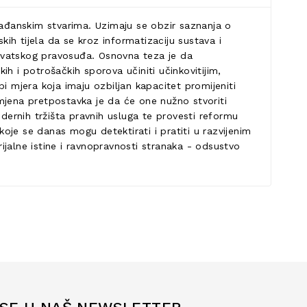
ađanskim stvarima. Uzimaju se obzir saznanja o
kih tijela da se kroz informatizaciju sustava i
hrvatskog pravosuđa. Osnovna teza je da
h i potrošačkih sporova učiniti učinkovitijim,
bi mjera koja imaju ozbiljan kapacitet promijeniti
mjena pretpostavka je da će one nužno stvoriti
odernih tržišta pravnih usluga te provesti reformu
je se danas mogu detektirati i pratiti u razvijenim
jalne istine i ravnopravnosti stranaka - odsustvo