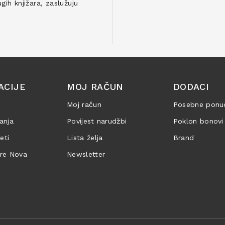
ih knjižara, zaslužuju
ACIJE
MOJ RAČUN
DODACI
Moj račun
Posebne ponu
anja
Povijest narudžbi
Poklon bonovi
jeti
Lista želja
Brand
are Nova
Newsletter