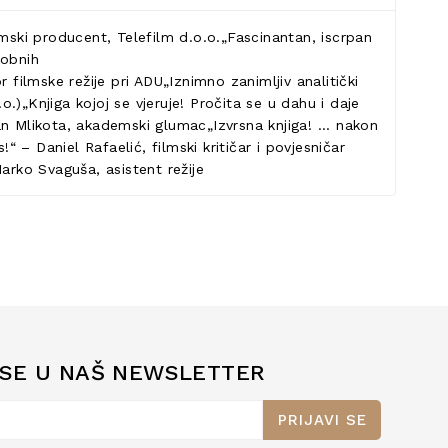
lmski producent, Telefilm d.o.o.„Fascinantan, iscrpan
sobnih
 filmske režije pri ADU„Iznimno zanimljiv analitički
o.)„Knjiga kojoj se vjeruje! Pročita se u dahu i daje
n Mlikota, akademski glumac„Izvrsna knjiga! ... nakon
– Daniel Rafaelić, filmski kritičar i povjesničar
Marko Svaguša, asistent režije
 SE U NAŠ NEWSLETTER
PRIJAVI SE