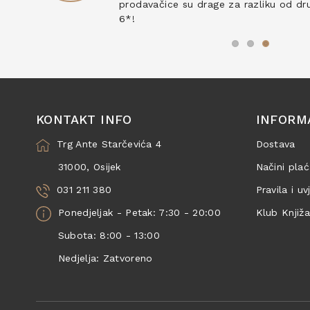
prodavačice su drage za razliku od drug
6*!
KONTAKT INFO
INFORM
Trg Ante Starčevića 4
Dostava
31000, Osijek
Načini plać
031 211 380
Pravila i uv
Ponedjeljak - Petak: 7:30 - 20:00
Klub Knjiž
Subota: 8:00 - 13:00
Nedjelja: Zatvoreno