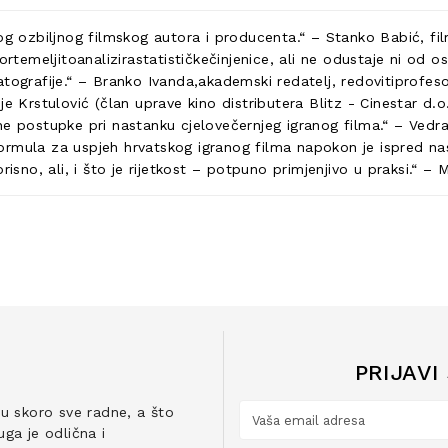
og ozbiljnog filmskog autora i producenta.“ – Stanko Babić, fi
ortemeljitoanalizirastatističkečinjenice, ali ne odustaje ni od o
ografije.“ – Branko Ivanda,akademski redatelj, redovitiprofesor
 Krstulović (član uprave kino distributera Blitz - Cinestar d.o.
ne postupke pri nastanku cjelovečernjeg igranog filma.“ – Vedra
mula za uspjeh hrvatskog igranog filma napokon je ispred nas!“ 
isno, ali, i što je rijetkost – potpuno primjenjivo u praksi.“ – 
PRIJAVI
ju skoro sve radne, a što
ga je odlična i