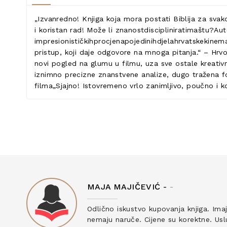
„Izvanredno! Knjiga koja mora postati Biblija za svak
i koristan rad! Može li znanostdiscipliniratimaštu?Aut
impresionističkihprocjenapojedinihdjelahrvatskekinemat
pristup, koji daje odgovore na mnoga pitanja.“ – Hrvoje
novi pogled na glumu u filmu, uza sve ostale kreativ
iznimno precizne znanstvene analize, dugo tražena for
filma„Sjajno! Istovremeno vrlo zanimljivo, poučno i kor
MAJA MAJIČEVIĆ -
-
ku
Odlično iskustvo kupovanja knjiga. Ima
nemaju naruče. Cijene su korektne. Uslu