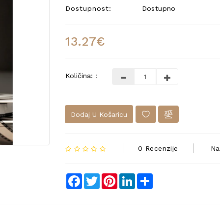
Dostupnost:
Dostupno
13.27€
Količina: :
Dodaj U Košaricu
0 Recenzije
Na
Facebook
Twitter
Pinterest
LinkedIn
Share