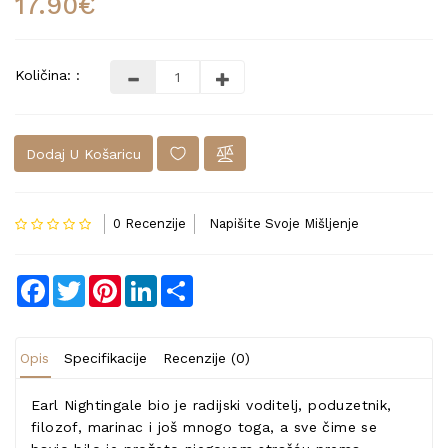
17.90€
Količina: :
Dodaj U Košaricu
0 Recenzije
Napišite Svoje Mišljenje
Facebook
Twitter
Pinterest
LinkedIn
Share
Opis
Specifikacije
Recenzije (0)
Earl Nightingale bio je radijski voditelj, poduzetnik,
filozof, marinac i još mnogo toga, a sve čime se