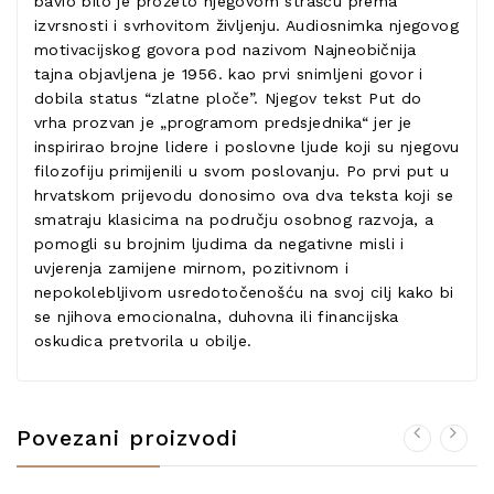
bavio bilo je prožeto njegovom strašću prema
izvrsnosti i svrhovitom življenju. Audiosnimka njegovog
motivacijskog govora pod nazivom Najneobičnija
tajna objavljena je 1956. kao prvi snimljeni govor i
dobila status “zlatne ploče”. Njegov tekst Put do
vrha prozvan je „programom predsjednika“ jer je
inspirirao brojne lidere i poslovne ljude koji su njegovu
filozofiju primijenili u svom poslovanju. Po prvi put u
hrvatskom prijevodu donosimo ova dva teksta koji se
smatraju klasicima na području osobnog razvoja, a
pomogli su brojnim ljudima da negativne misli i
uvjerenja zamijene mirnom, pozitivnom i
nepokolebljivom usredotočenošću na svoj cilj kako bi
se njihova emocionalna, duhovna ili financijska
oskudica pretvorila u obilje.
Povezani proizvodi