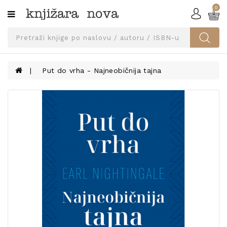
0
Kategorije
SVEUČILIŠNA
IZDANJA
UDŽBENICI
Put do vrha - Najneobičnija tajna
KNJIGE
PRIBOR
I
OPREMA
NARUČI
UDŽBENIKE!
BLOG
KONTAKT