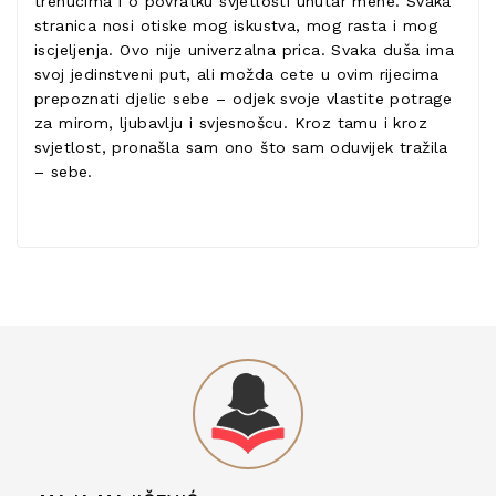
trenucima i o povratku svjetlosti unutar mene. Svaka
stranica nosi otiske mog iskustva, mog rasta i mog
iscjeljenja. Ovo nije univerzalna prica. Svaka duša ima
svoj jedinstveni put, ali možda cete u ovim rijecima
prepoznati djelic sebe – odjek svoje vlastite potrage
za mirom, ljubavlju i svjesnošcu. Kroz tamu i kroz
svjetlost, pronašla sam ono što sam oduvijek tražila
– sebe.