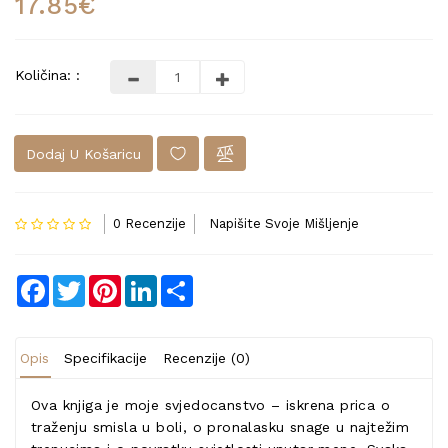
17.85€
Količina: :
Dodaj U Košaricu
0 Recenzije
Napišite Svoje Mišljenje
Facebook
Twitter
Pinterest
LinkedIn
Share
Opis
Specifikacije
Recenzije (0)
Ova knjiga je moje svjedocanstvo – iskrena prica o
traženju smisla u boli, o pronalasku snage u najtežim