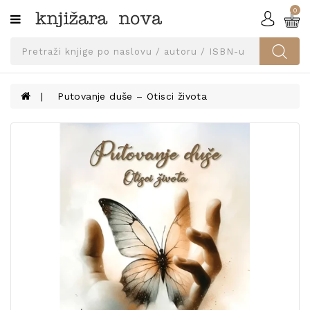
0
Kategorije
SVEUČILIŠNA
IZDANJA
UDŽBENICI
Putovanje duše – Otisci života
KNJIGE
PRIBOR
I
OPREMA
NARUČI
UDŽBENIKE!
BLOG
KONTAKT