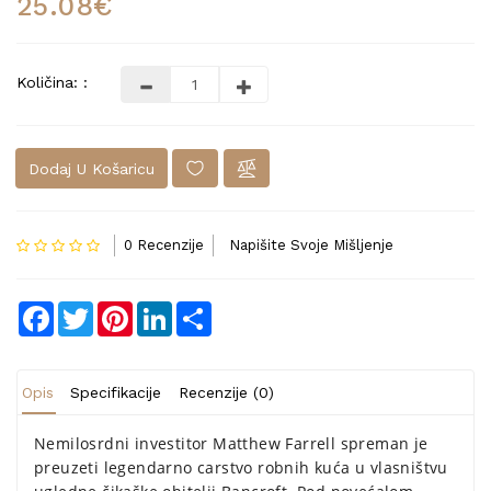
25.08€
Količina: :
Dodaj U Košaricu
0 Recenzije
Napišite Svoje Mišljenje
Facebook
Twitter
Pinterest
LinkedIn
Share
Opis
Specifikacije
Recenzije (0)
Nemilosrdni investitor Matthew Farrell spreman je
preuzeti legendarno carstvo robnih kuća u vlasništvu