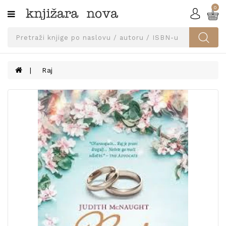
0
Kategorije
SVEUČILIŠNA
IZDANJA
UDŽBENICI
Raj
KNJIGE
PRIBOR
I
OPREMA
NARUČI
UDŽBENIKE!
BLOG
KONTAKT