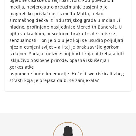
ugledne čikaške obitelji Bancroft. Pod povećalom
medija, nevjerojatno preuzimanje zasjenilo je
magnetsku privlačnost između Matta, nekoć
siromašnog dečka iz industrijskog grada u Indiani, i
hladne, profinjene nasljednice Meredith Bancroft. U
njihovu kratkom, nesretnom braku frcale su iskre
senzualnosti – on je bio uljez koji se usudio poljuljati
njezin otmjeni svijet – ali taj je brak završio gorkom
izdajom. Sada, u neizvjesnoj borbi koja bi trebala biti
isključivo poslovne prirode, opasna iskušenja i
gorkoslatke
uspomene bude im emocije. Hoće li sve riskirati zbog
strasti koja je prejaka da bi se zanijekala?