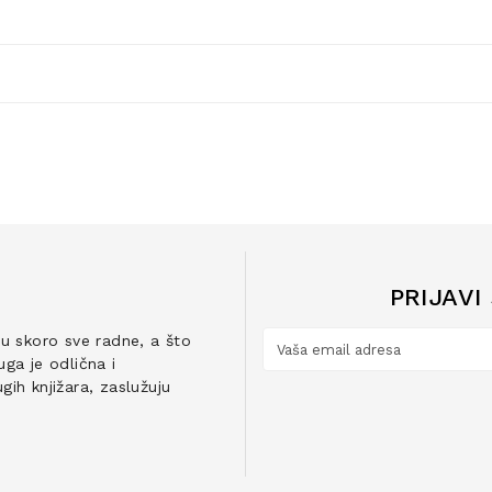
PRIJAVI
ju skoro sve radne, a što
ga je odlična i
ih knjižara, zaslužuju