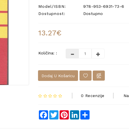
Model/ISBN:
978-953-6931-73-6
Dostupnost:
Dostupno
13.27€
Količina: :
Dodaj U Košaricu
0 Recenzije
Na
Facebook
Twitter
Pinterest
LinkedIn
Share