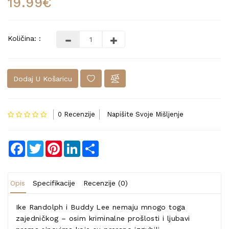
19.99€
Količina: :
Dodaj U Košaricu
0 Recenzije
Napišite Svoje Mišljenje
Facebook
Twitter
Pinterest
LinkedIn
Share
Opis
Specifikacije
Recenzije (0)
Ike Randolph i Buddy Lee nemaju mnogo toga
zajedničkog – osim kriminalne prošlosti i ljubavi