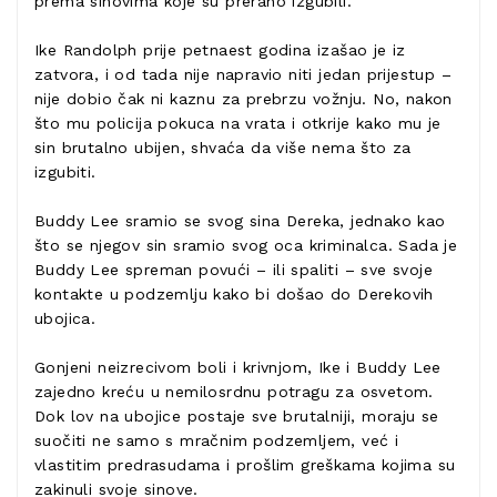
prema sinovima koje su prerano izgubili.
Ike Randolph prije petnaest godina izašao je iz
zatvora, i od tada nije napravio niti jedan prijestup –
nije dobio čak ni kaznu za prebrzu vožnju. No, nakon
što mu policija pokuca na vrata i otkrije kako mu je
sin brutalno ubijen, shvaća da više nema što za
izgubiti.
Buddy Lee sramio se svog sina Dereka, jednako kao
što se njegov sin sramio svog oca kriminalca. Sada je
Buddy Lee spreman povući – ili spaliti – sve svoje
kontakte u podzemlju kako bi došao do Derekovih
ubojica.
Gonjeni neizrecivom boli i krivnjom, Ike i Buddy Lee
zajedno kreću u nemilosrdnu potragu za osvetom.
Dok lov na ubojice postaje sve brutalniji, moraju se
suočiti ne samo s mračnim podzemljem, već i
vlastitim predrasudama i prošlim greškama kojima su
zakinuli svoje sinove.