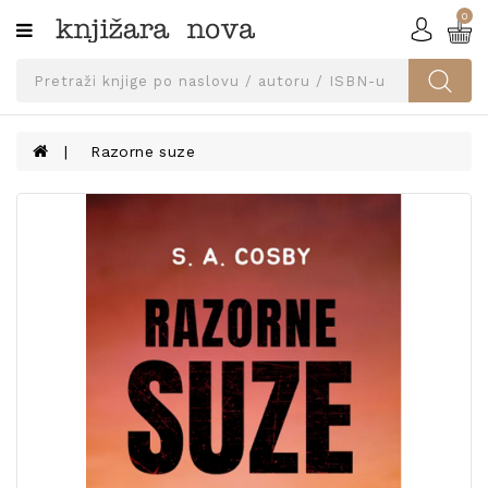
0
Kategorije
SVEUČILIŠNA
IZDANJA
UDŽBENICI
Razorne suze
KNJIGE
PRIBOR
I
OPREMA
NARUČI
UDŽBENIKE!
BLOG
KONTAKT