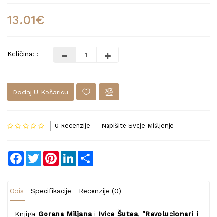
13.01€
Količina: :
Dodaj U Košaricu
0 Recenzije
Napišite Svoje Mišljenje
Facebook
Twitter
Pinterest
LinkedIn
Share
Opis
Specifikacije
Recenzije (0)
Knjiga
Gorana Miljana
i
Ivice Šutea
,
"Revolucionari i