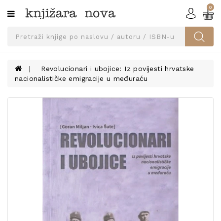
0
Kategorije
SVEUČILIŠNA
IZDANJA
UDŽBENICI
Revolucionari i ubojice: Iz povijesti hrvatske
nacionalističke emigracije u međuraću
KNJIGE
PRIBOR
I
OPREMA
NARUČI
UDŽBENIKE!
BLOG
KONTAKT