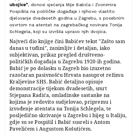
ubojice"
, donosi sjećanja Mije Babića i Zvonimira
Pospišila na političke događaje i njihovo vlastito
djelovanje dvadesetih godina u Zagrebu, s posebnim
osvrtom na atentat na zagrebačkog novinara Tonija
Schlegela, koji su izvršila upravo njih dvojica.
Najveći dio knjige čini Babićev tekst "Zašto sam
danas u tuđini", zanimljiv i detaljan, iako
subjektivan, prikaz pregled društveno-
političkih događaja u Zagrebu 1920-ih godina.
Babić je po dolasku u Zagreb bio izuzetno
razočaran pasivnošću Hrvata nasuprot režimu
Kraljevine SHS. Babić detaljno opisuje
demonstracije tijekom dvadesetih, smrt
Stjepana Radića, omladinske sastanke na
kojima je redovito sudjelovao, pripremu i
izvođenje atentata na Tonija Schlegela, te
posljedično skrivanje u Zagrebu i bijeg u Italiju,
gdje su se Pospišil i Babić susreli s Antom
Pavelićem i Augustom Košutićem.