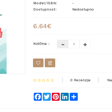
Model/ISBN:
-
Dostupnost:
Nedostupno
6.64€
Količina: :
0 Recenzije
Na
Facebook
Twitter
Pinterest
LinkedIn
Share