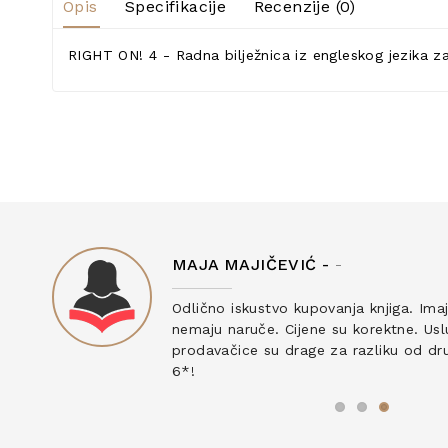
Opis
Specifikacije
Recenzije (0)
RIGHT ON! 4 - Radna bilježnica iz engleskog jezika 
MAJA MAJIČEVIĆ -
-
ku
Odlično iskustvo kupovanja knjiga. Ima
nemaju naruče. Cijene su korektne. Uslu
prodavačice su drage za razliku od drug
6*!