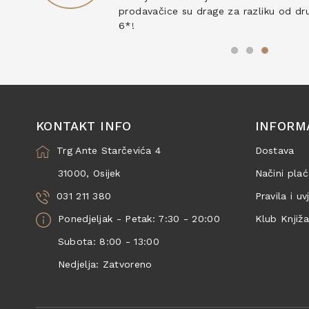
prodavačice su drage za razliku od drug
6*!
KONTAKT INFO
INFORM
Trg Ante Starčevića 4
Dostava
31000, Osijek
Načini plać
031 211 380
Pravila i uv
Ponedjeljak - Petak: 7:30 - 20:00
Klub Knjiž
Subota: 8:00 - 13:00
Nedjelja: Zatvoreno