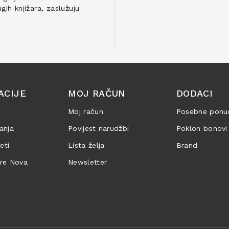
ih knjižara, zaslužuju
ACIJE
MOJ RAČUN
DODACI
Moj račun
Posebne ponu
anja
Povijest narudžbi
Poklon bonovi
jeti
Lista želja
Brand
are Nova
Newsletter