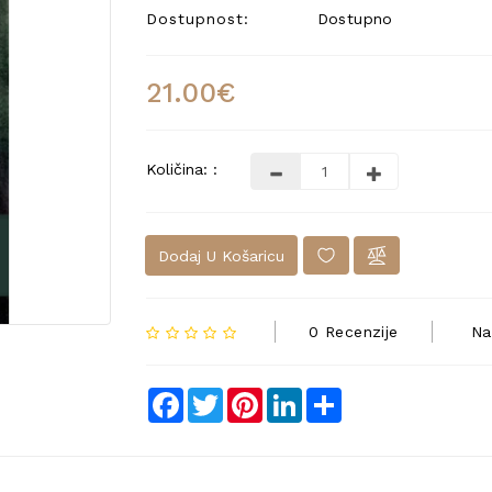
Dostupnost:
Dostupno
21.00€
Količina: :
Dodaj U Košaricu
0 Recenzije
Na
Facebook
Twitter
Pinterest
LinkedIn
Share