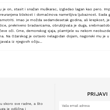
 je on, stasit i snažan muškarac, izgledao lagan kao pero. I
reuranjena bliskost i domaćinova nametljiva ljubaznost. Sada g
osmotriti. Imao je možda sedamdesetak godina, ali krepkost, je
ice, prekriveno bradavicama, obrubljivala je duga, srebrnastobi
arčeve oči. Crne, demonskog sjaja, plamtjele su nekom neobuzda
usana. Na Ożarskog je ostavio nelagodan dojam, nagonski mu je 
ijavala iz njegovih očiju…
PRIJAVI
ju skoro sve radne, a što
ga je odlična i