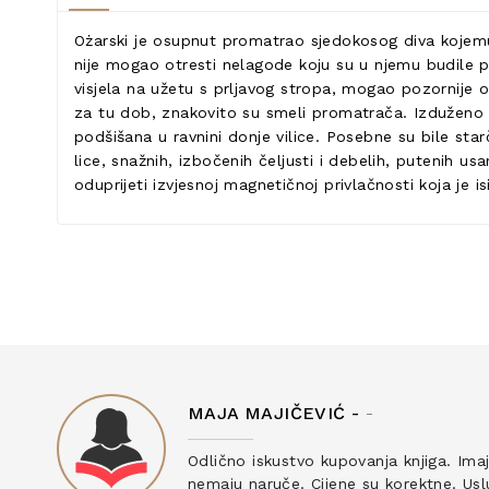
Ożarski je osupnut promatrao sjedokosog diva kojemu
nije mogao otresti nelagode koju su u njemu budile p
visjela na užetu s prljavog stropa, mogao pozornije 
za tu dob, znakovito su smeli promatrača. Izduženo l
podšišana u ravnini donje vilice. Posebne su bile st
lice, snažnih, izbočenih čeljusti i debelih, putenih 
oduprijeti izvjesnoj magnetičnoj privlačnosti koja je is
MAJA MAJIČEVIĆ -
-
ku
Odlično iskustvo kupovanja knjiga. Ima
nemaju naruče. Cijene su korektne. Uslu