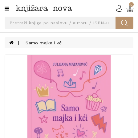
0
Kategorije
SVEUČILIŠNA
IZDANJA
UDŽBENICI
Samo majka i kći
KNJIGE
PRIBOR
I
OPREMA
NARUČI
UDŽBENIKE!
BLOG
KONTAKT