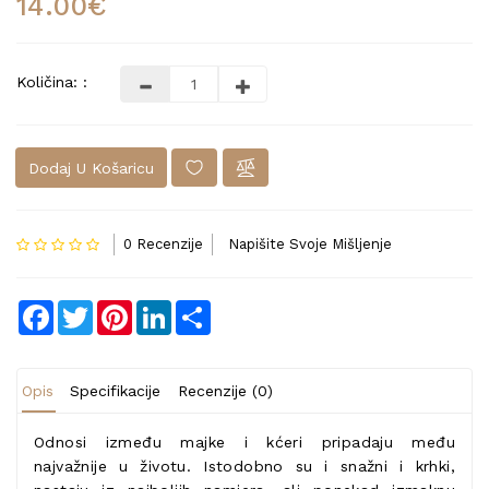
14.00€
Količina: :
Dodaj U Košaricu
0 Recenzije
Napišite Svoje Mišljenje
Facebook
Twitter
Pinterest
LinkedIn
Share
Opis
Specifikacije
Recenzije (0)
Odnosi između majke i kćeri pripadaju među
najvažnije u životu. Istodobno su i snažni i krhki,