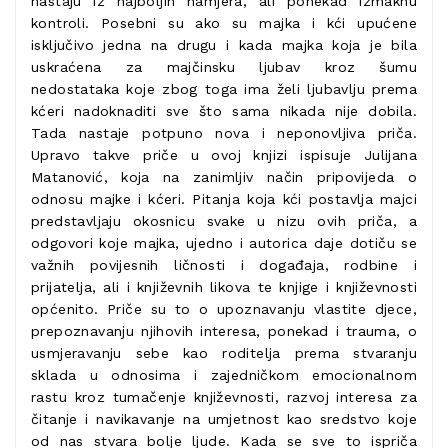
nastaju iz najboljih namjera, ali ponekad izmaknu
kontroli. Posebni su ako su majka i kći upućene
isključivo jedna na drugu i kada majka koja je bila
uskraćena za majčinsku ljubav kroz šumu
nedostataka koje zbog toga ima želi ljubavlju prema
kćeri nadoknaditi sve što sama nikada nije dobila.
Tada nastaje potpuno nova i neponovljiva priča.
Upravo takve priče u ovoj knjizi ispisuje Julijana
Matanović, koja na zanimljiv način pripovijeda o
odnosu majke i kćeri. Pitanja koja kći postavlja majci
predstavljaju okosnicu svake u nizu ovih priča, a
odgovori koje majka, ujedno i autorica daje dotiču se
važnih povijesnih ličnosti i događaja, rodbine i
prijatelja, ali i književnih likova te knjige i književnosti
općenito. Priče su to o upoznavanju vlastite djece,
prepoznavanju njihovih interesa, ponekad i trauma, o
usmjeravanju sebe kao roditelja prema stvaranju
sklada u odnosima i zajedničkom emocionalnom
rastu kroz tumačenje književnosti, razvoj interesa za
čitanje i navikavanje na umjetnost kao sredstvo koje
od nas stvara bolje ljude. Kada se sve to ispriča