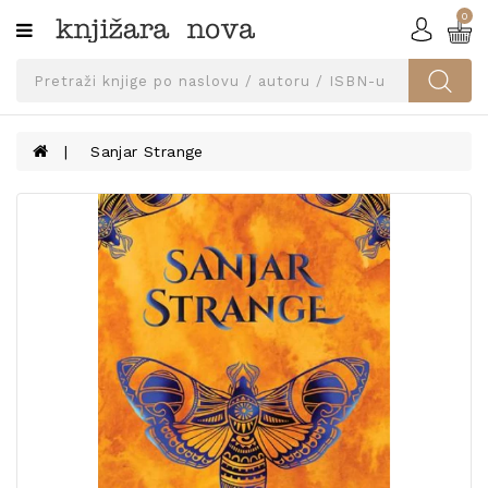
0
Kategorije
SVEUČILIŠNA
IZDANJA
UDŽBENICI
Sanjar Strange
KNJIGE
PRIBOR
I
OPREMA
NARUČI
UDŽBENIKE!
BLOG
KONTAKT