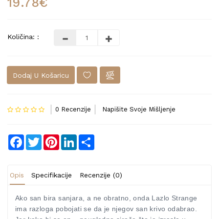
19.78€
Količina: :
Dodaj U Košaricu
0 Recenzije
Napišite Svoje Mišljenje
Facebook
Twitter
Pinterest
LinkedIn
Share
Opis
Specifikacije
Recenzije (0)
Ako san bira sanjara, a ne obratno, onda Lazlo Strange
ima razloga pobojati se da je njegov san krivo odabrao.