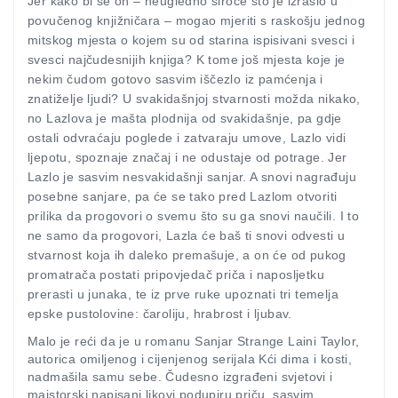
Jer kako bi se on – neugledno siroče što je izraslo u
povučenog knjižničara – mogao mjeriti s raskošju jednog
mitskog mjesta o kojem su od starina ispisivani svesci i
svesci najčudesnijih knjiga? K tome još mjesta koje je
nekim čudom gotovo sasvim iščezlo iz pamćenja i
znatiželje ljudi? U svakidašnjoj stvarnosti možda nikako,
no Lazlova je mašta plodnija od svakidašnje, pa gdje
ostali odvraćaju poglede i zatvaraju umove, Lazlo vidi
ljepotu, spoznaje značaj i ne odustaje od potrage. Jer
Lazlo je sasvim nesvakidašnji sanjar. A snovi nagrađuju
posebne sanjare, pa će se tako pred Lazlom otvoriti
prilika da progovori o svemu što su ga snovi naučili. I to
ne samo da progovori, Lazla će baš ti snovi odvesti u
stvarnost koja ih daleko premašuje, a on će od pukog
promatrača postati pripovjedač priča i naposljetku
prerasti u junaka, te iz prve ruke upoznati tri temelja
epske pustolovine: čaroliju, hrabrost i ljubav.
Malo je reći da je u romanu Sanjar Strange Laini Taylor,
autorica omiljenog i cijenjenog serijala Kći dima i kosti,
nadmašila samu sebe. Čudesno izgrađeni svjetovi i
majstorski napisani likovi podupiru priču, sasvim