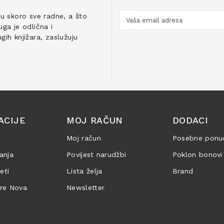
ju skoro sve radne, a što
ga je odlična i
ih knjižara, zaslužuju
ACIJE
MOJ RAČUN
DODACI
Moj račun
Posebne ponu
anja
Povijest narudžbi
Poklon bonovi
jeti
Lista želja
Brand
are Nova
Newsletter