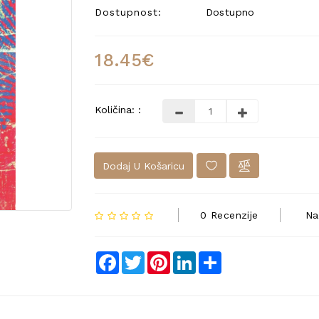
Dostupnost:
Dostupno
18.45€
Količina: :
Dodaj U Košaricu
0 Recenzije
Na
Facebook
Twitter
Pinterest
LinkedIn
Share