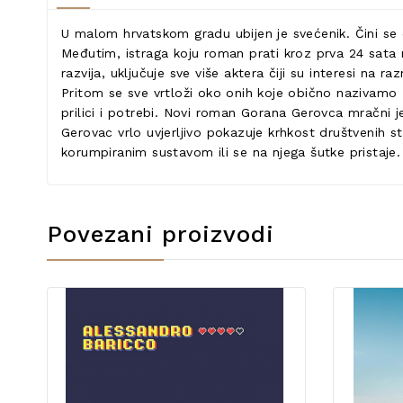
U malom hrvatskom gradu ubijen je svećenik. Čini se d
Međutim, istraga koju roman prati kroz prva 24 sata 
razvija, uključuje sve više aktera čiji su interesi na ra
Pritom se sve vrtloži oko onih koje obično nazivamo “
prilici i potrebi. Novi roman Gorana Gerovca mračni je
Gerovac vrlo uvjerljivo pokazuje krhkost društvenih s
korumpiranim sustavom ili se na njega šutke pristaje.
Povezani proizvodi