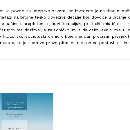
a je povod za ubojstvo osveta, no izvedeno je na ritualni način
nailazi na brojne teško povezive detalje koji dovode u pitanje 
zne načine isprepleteni, njihovi financijski, politički, mistični il
stupovima društva”, a zajedničko im je da osim javnih imaju i ni
 filozofsko-sociološki krimić u kojem je dan precizan presjek hr
truktura, te je zapravo pravo pitanje koje roman postavlja – i