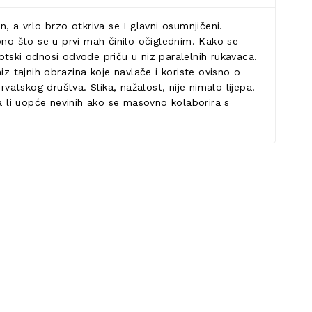
, a vrlo brzo otkriva se I glavni osumnjičeni.
ono što se u prvi mah činilo očiglednim. Kako se
i erotski odnosi odvode priču u niz paralelnih rukavaca.
z tajnih obrazina koje navlače i koriste ovisno o
vatskog društva. Slika, nažalost, nije nimalo lijepa.
ma li uopće nevinih ako se masovno kolaborira s