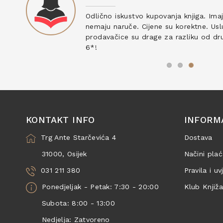
ku
Odlično iskustvo kupovanja knjiga. Ima
nemaju naruče. Cijene su korektne. Uslu
prodavačice su drage za razliku od drug
6*!
KONTAKT INFO
INFORM
Trg Ante Starčevića 4
Dostava
31000, Osijek
Načini plać
031 211 380
Pravila i uv
Ponedjeljak - Petak: 7:30 - 20:00
Klub Knjiž
Subota: 8:00 - 13:00
Nedjelja: Zatvoreno