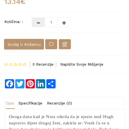
13.14€
Količina: :
Dodaj U Košaricu
0 Recenzije
Napišite Svoje Mišljenje
Facebook
Twitter
Pinterest
LinkedIn
Share
Opis
Specifikacije
Recenzije (0)
Onoga dana kad je Nora otkrila da je njezin muž Hugh
napravio dijete drugoj ženi, zaklela se: Vratit ću se u