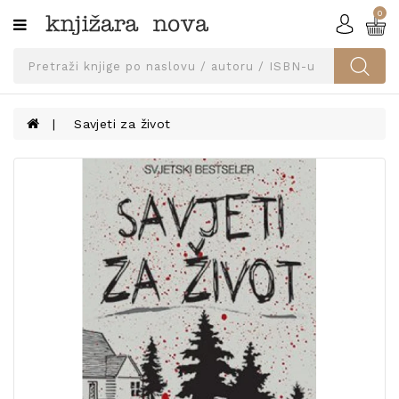
0
Kategorije
SVEUČILIŠNA
IZDANJA
UDŽBENICI
Savjeti za život
KNJIGE
PRIBOR
I
OPREMA
NARUČI
UDŽBENIKE!
BLOG
KONTAKT