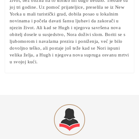
život, bez obzira na to koliko mi dugo trebalo. Trebale su
joj tri godine. Uz pomoć prijateljice, preselila se iz New
Yorka u mali turistički grad, dobila posao u lokalnim
novinama i počela davati šansu ljubavi da zakorači u
njezin život. Ali kad se Hugh i njegova savršena nova
obitelj dosele u susjedstvo, Nora doživi slom. Boriti se s
ljubomorom i navalama prezira i poniženja, već je bilo
dovoljno teško, ali postaje još teže kad se Nori ispuni
velika želja, a Hugh i njegova nova supruga osvanu mrtvi
u svojoj kući.