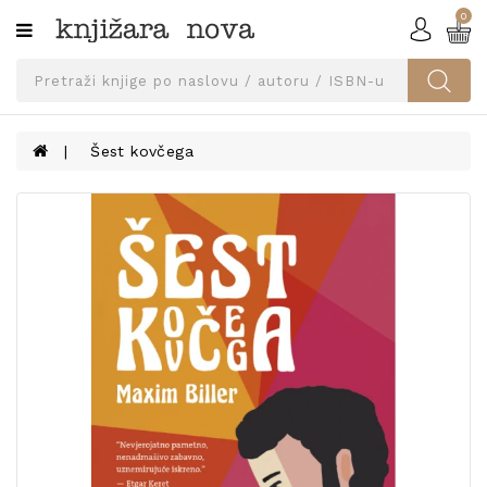
0
Kategorije
SVEUČILIŠNA
IZDANJA
UDŽBENICI
Šest kovčega
KNJIGE
PRIBOR
I
OPREMA
NARUČI
UDŽBENIKE!
BLOG
KONTAKT