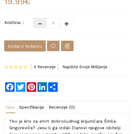
19.99€
Količina: :
Dodaj U Košaricu
0 Recenzije
Napišite Svoje Mišljenje
Facebook
Twitter
Pinterest
LinkedIn
Share
Opis
Specifikacije
Recenzije (0)
Tko je kriv za smrt dobroćudnog krijumčara Šmila
Grigoreviča? Jesu li ga izdali članovi njegove obitelji