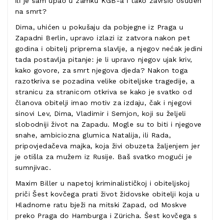
ili je sam upao u zamku KGB-a i tako završio osuđen
na smrt?
Dima, uhićen u pokušaju da pobjegne iz Praga u
Zapadni Berlin, upravo izlazi iz zatvora nakon pet
godina i obitelj priprema slavlje, a njegov nećak jedini
tada postavlja pitanje: je li upravo njegov ujak kriv,
kako govore, za smrt njegova djeda? Nakon toga
razotkriva se pozadina velike obiteljske tragedije, a
stranicu za stranicom otkriva se kako je svatko od
članova obitelji imao motiv za izdaju, čak i njegovi
sinovi Lev, Dima, Vladimir i Semjon, koji su željeli
slobodniji život na Zapadu. Mogle su to biti i njegove
snahe, ambiciozna glumica Natalija, ili Rada,
pripovjedačeva majka, koja živi obuzeta žaljenjem jer
je otišla za mužem iz Rusije. Baš svatko mogući je
sumnjivac.
Maxim Biller u napetoj kriminalističkoj i obiteljskoj
priči Šest kovčega prati život židovske obitelji koja u
Hladnome ratu bježi na mitski Zapad, od Moskve
preko Praga do Hamburga i Züricha. Šest kovčega s