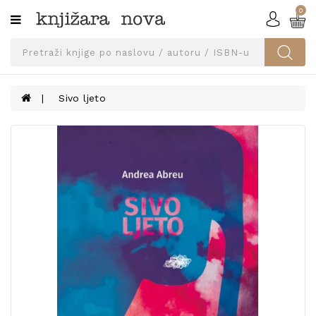
0
Kategorije
SVEUČILIŠNA
IZDANJA
UDŽBENICI
Sivo ljeto
KNJIGE
PRIBOR
I
OPREMA
NARUČI
UDŽBENIKE!
BLOG
KONTAKT