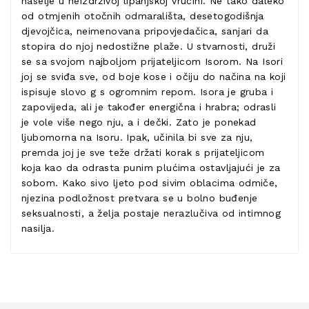
naselje u neizdrživoj lipanjskoj vrućini. Ne tako daleko
od otmjenih otočnih odmarališta, desetogodišnja
djevojčica, neimenovana pripovjedačica, sanjari da
stopira do njoj nedostižne plaže. U stvarnosti, druži
se sa svojom najboljom prijateljicom Isorom. Na Isori
joj se sviđa sve, od boje kose i očiju do načina na koji
ispisuje slovo g s ogromnim repom. Isora je gruba i
zapovijeda, ali je također energična i hrabra; odrasli
je vole više nego nju, a i dečki. Zato je ponekad
ljubomorna na Isoru. Ipak, učinila bi sve za nju,
premda joj je sve teže držati korak s prijateljicom
koja kao da odrasta punim plućima ostavljajući je za
sobom. Kako sivo ljeto pod sivim oblacima odmiče,
njezina podložnost pretvara se u bolno buđenje
seksualnosti, a želja postaje nerazlučiva od intimnog
nasilja.