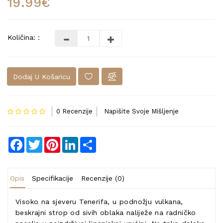
19.99€
Količina: :
Dodaj U Košaricu
0 Recenzije
Napišite Svoje Mišljenje
Facebook
Twitter
Pinterest
LinkedIn
Share
Opis
Specifikacije
Recenzije (0)
Visoko na sjeveru Tenerifa, u podnožju vulkana,
beskrajni strop od sivih oblaka naliježe na radničko