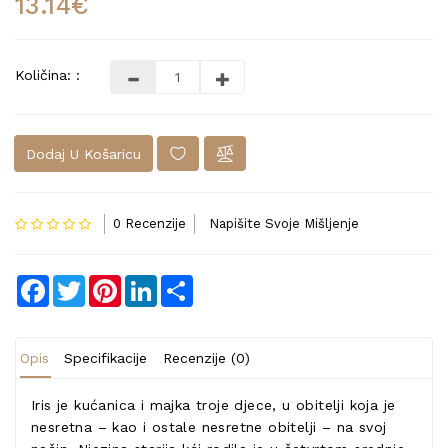
13.14€
Količina: :
Dodaj U Košaricu
0 Recenzije
Napišite Svoje Mišljenje
Facebook
Twitter
Pinterest
LinkedIn
Share
Opis
Specifikacije
Recenzije (0)
Iris je kućanica i majka troje djece, u obitelji koja je
nesretna – kao i ostale nesretne obitelji – na svoj