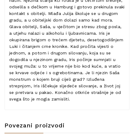
način. Njezina starija kći rodila je u četvrtom srednje,
odselila s dečkom u Hamburg i gotovo prekinula svaki
kontakt s obitelji. Mlađa Julija školuje se u drugom
gradu, a u obiteljski dom dolazi samo kad mora.
Glava obitelji, Saša, u vječitom je stresu zbog posla,
a utjehu nalazi u alkoholu i ljubavnicama. Iris je
okupirana brigom o trećem djetetu, desetogodišnjem
Luki i čitanjem crne kronike. Kad pročita vijesti o
jednom, a potom i drugom silovanju, koja su se
dogodila u njezinom gradu, Iris počinje sumnjati u
svojeg muža: u to vrijeme nije bio kod kuće, a vratio
se krvave odjeće i s ogrebotinama. Je li njezin Saša
monstrum o kojem bruji cijeli grad? Izluđena
strepnjom, Iris iščekuje sljedeće silovanje, a život joj
se pretvara u pakao. Konačno otkriće strašnije je od
svega što je mogla zamisliti.
Povezani proizvodi