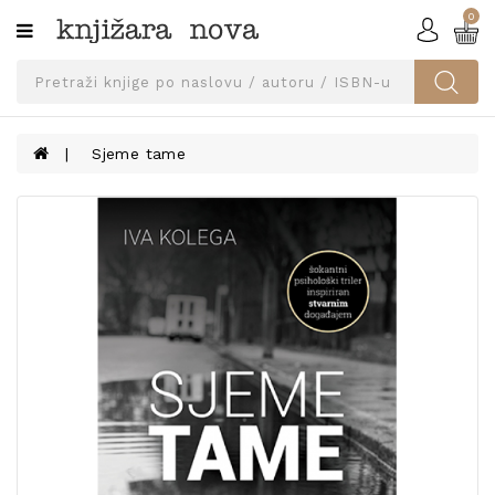
0
Kategorije
SVEUČILIŠNA
IZDANJA
UDŽBENICI
Sjeme tame
KNJIGE
PRIBOR
I
OPREMA
NARUČI
UDŽBENIKE!
BLOG
KONTAKT