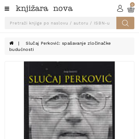
0
Kategorije
SVEUČILIŠNA
IZDANJA
UDŽBENICI
Slučaj Perković: spašavanje zločinačke
budućnosti
KNJIGE
PRIBOR
I
OPREMA
NARUČI
UDŽBENIKE!
BLOG
KONTAKT