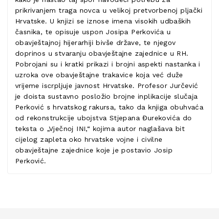
prikrivanjem traga novca u velikoj pretvorbenoj pljački
Hrvatske. U knjizi se iznose imena visokih udbaških
časnika, te opisuje uspon Josipa Perkovića u
obavještajnoj hijerarhiji bivše države, te njegov
doprinos u stvaranju obavještajne zajednice u RH.
Pobrojani su i kratki prikazi i brojni aspekti nastanka i
uzroka ove obavještajne trakavice koja već duže
vrijeme iscrpljuje javnost Hrvatske. Profesor Jurčević
je doista sustavno posložio brojne inplikacije slučaja
Perković s hrvatskog rakursa, tako da knjiga obuhvaća
od rekonstrukcije ubojstva Stjepana Đurekovića do
teksta o „Vječnoj INI,“ kojima autor naglašava bit
cijelog zapleta oko hrvatske vojne i civilne
obavještajne zajednice koje je postavio Josip
Perković.