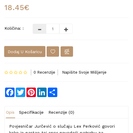
18.45€
Količina: :
Dodaj U Košaricu
0 Recenzije
Napišite Svoje Mišljenje
Facebook
Twitter
Pinterest
LinkedIn
Share
Opis
Specifikacije
Recenzije (0)
Povjesničar Jurčević o slučaju Lex Perković govori
kako je nastao taj spor navodeći potrebu za