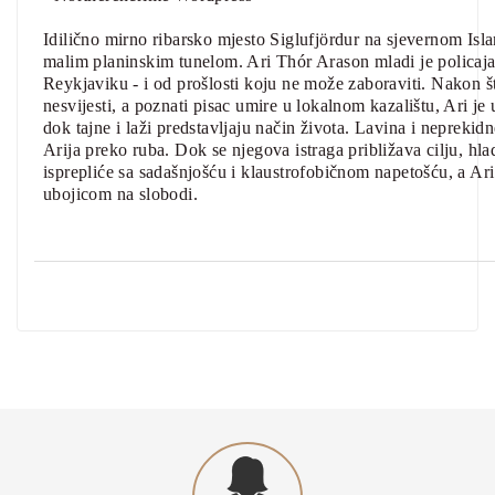
Idilično mirno ribarsko mjesto Siglufjördur na sjevernom Isl
malim planinskim tunelom. Ari Thór Arason mladi je policaj
Reykjaviku - i od prošlosti koju ne može zaboraviti. Nakon š
nesvijesti, a poznati pisac umire u lokalnom kazalištu, Ari j
dok tajne i laži predstavljaju način života. Lavina i neprekid
Arija preko ruba. Dok se njegova istraga približava cilju, hl
isprepliće sa sadašnjošću i klaustrofobičnom napetošću, a Ari 
ubojicom na slobodi.