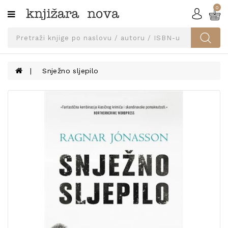
0
Kategorije
SVEUČILIŠNA
IZDANJA
UDŽBENICI
Snježno sljepilo
KNJIGE
PRIBOR
I
OPREMA
NARUČI
UDŽBENIKE!
BLOG
KONTAKT