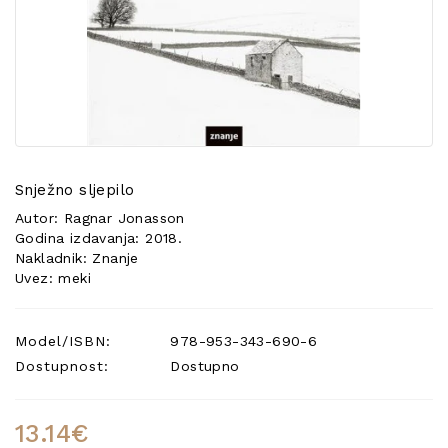
POSEBNA
PONUDA
Snježno sljepilo
Autor: Ragnar Jonasson
Godina izdavanja: 2018.
Nakladnik: Znanje
Uvez: meki
Model/ISBN:
978-953-343-690-6
Dostupnost:
Dostupno
13.14€