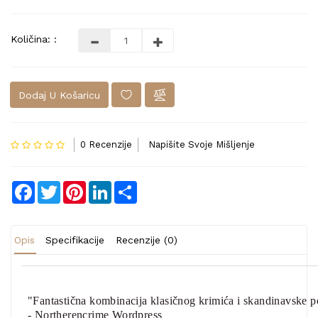
Količina: :
Dodaj U Košaricu
0 Recenzije
Napišite Svoje Mišljenje
Facebook
Twitter
Pinterest
LinkedIn
Share
Opis
Specifikacije
Recenzije (0)
"Fantastična kombinacija klasičnog krimića i skandinavske 
- Northerencrime Wordpress