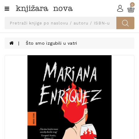
0
Kategorije
SVEUČILIŠNA
IZDANJA
UDŽBENICI
Što smo izgubili u vatri
KNJIGE
PRIBOR
I
OPREMA
NARUČI
UDŽBENIKE!
BLOG
KONTAKT