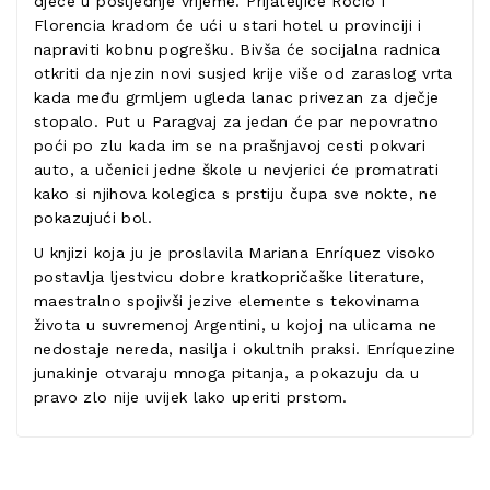
djece u posljednje vrijeme. Prijateljice Rocío i
Florencia kradom će ući u stari hotel u provinciji i
napraviti kobnu pogrešku. Bivša će socijalna radnica
otkriti da njezin novi susjed krije više od zaraslog vrta
kada među grmljem ugleda lanac privezan za dječje
stopalo. Put u Paragvaj za jedan će par nepovratno
poći po zlu kada im se na prašnjavoj cesti pokvari
auto, a učenici jedne škole u nevjerici će promatrati
kako si njihova kolegica s prstiju čupa sve nokte, ne
pokazujući bol.
U knjizi koja ju je proslavila Mariana Enríquez visoko
postavlja ljestvicu dobre kratkopričaške literature,
maestralno spojivši jezive elemente s tekovinama
života u suvremenoj Argentini, u kojoj na ulicama ne
nedostaje nereda, nasilja i okultnih praksi. Enríquezine
junakinje otvaraju mnoga pitanja, a pokazuju da u
pravo zlo nije uvijek lako uperiti prstom.