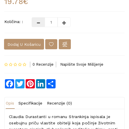
19.78€
Količina: :
Dodaj U Košaricu
0 Recenzije
Napišite Svoje Mišljenje
Facebook
Twitter
Pinterest
LinkedIn
Share
Opis
Specifikacije
Recenzije (0)
Claudia Durastanti u romanu Strankinja ispisala je
osebujnu priču vlastite obitelji koja počinje životnim