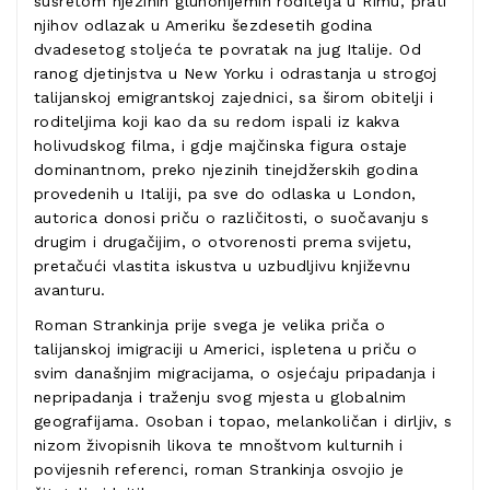
susretom njezinih gluhonijemih roditelja u Rimu, prati
njihov odlazak u Ameriku šezdesetih godina
dvadesetog stoljeća te povratak na jug Italije. Od
ranog djetinjstva u New Yorku i odrastanja u strogoj
talijanskoj emigrantskoj zajednici, sa širom obitelji i
roditeljima koji kao da su redom ispali iz kakva
holivudskog filma, i gdje majčinska figura ostaje
dominantnom, preko njezinih tinejdžerskih godina
provedenih u Italiji, pa sve do odlaska u London,
autorica donosi priču o različitosti, o suočavanju s
drugim i drugačijim, o otvorenosti prema svijetu,
pretačući vlastita iskustva u uzbudljivu književnu
avanturu.
Roman Strankinja prije svega je velika priča o
talijanskoj imigraciji u Americi, ispletena u priču o
svim današnjim migracijama, o osjećaju pripadanja i
nepripadanja i traženju svog mjesta u globalnim
geografijama. Osoban i topao, melankoličan i dirljiv, s
nizom živopisnih likova te mnoštvom kulturnih i
povijesnih referenci, roman Strankinja osvojio je