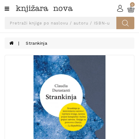
0
Kategorije
SVEUČILIŠNA
IZDANJA
UDŽBENICI
Strankinja
KNJIGE
PRIBOR
I
OPREMA
NARUČI
UDŽBENIKE!
BLOG
KONTAKT