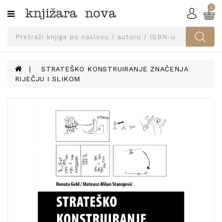
0
Kategorije
SVEUČILIŠNA
IZDANJA
UDŽBENICI
STRATEŠKO KONSTRUIRANJE ZNAČENJA
RIJEČJU I SLIKOM
KNJIGE
PRIBOR
I
OPREMA
NARUČI
UDŽBENIKE!
BLOG
KONTAKT