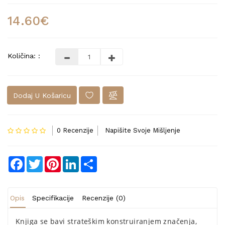
14.60€
Količina: :
Dodaj U Košaricu
0 Recenzije
Napišite Svoje Mišljenje
Facebook
Twitter
Pinterest
LinkedIn
Share
Opis
Specifikacije
Recenzije (0)
Knjiga se bavi strateškim konstruiranjem značenja,