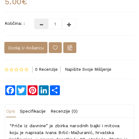
5.00€
Količina: :
Dodaj U Košaricu
0 Recenzije
Napišite Svoje Mišljenje
Facebook
Twitter
Pinterest
LinkedIn
Share
Opis
Specifikacije
Recenzije (0)
“Priče iz davnine” je zbirka narodnih bajki i mitova
koju je napisala Ivana Brlić-Mažuranić, hrvatska