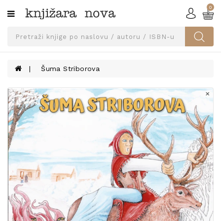
0
Kategorije
SVEUČILIŠNA
IZDANJA
UDŽBENICI
Šuma Striborova
KNJIGE
PRIBOR
I
OPREMA
NARUČI
UDŽBENIKE!
BLOG
KONTAKT