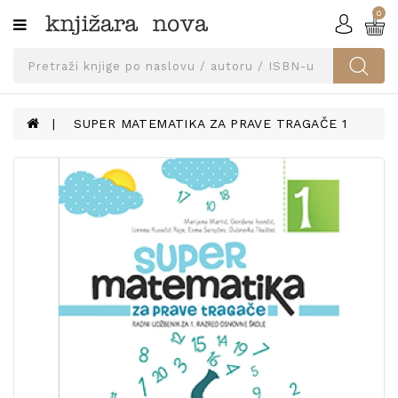
0
Kategorije
SVEUČILIŠNA
IZDANJA
UDŽBENICI
SUPER MATEMATIKA ZA PRAVE TRAGAČE 1
KNJIGE
PRIBOR
I
OPREMA
NARUČI
UDŽBENIKE!
BLOG
KONTAKT