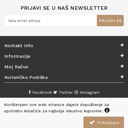
PRIJAVI SE U NAŠ NEWSLETTER
PRIJAVI SE
Kontakt Info
Informacije
Moj Račun
Korisnička Podrška
Facebook
Twitter
Instagram
Korištenjem ove web stranice dajete dopuštenje za
upotrebu kolačića za najbolje iskustvo kupovine.
Prihvaćam
Copyright ©
Knjižara Nova
. Sva prava pridržana.