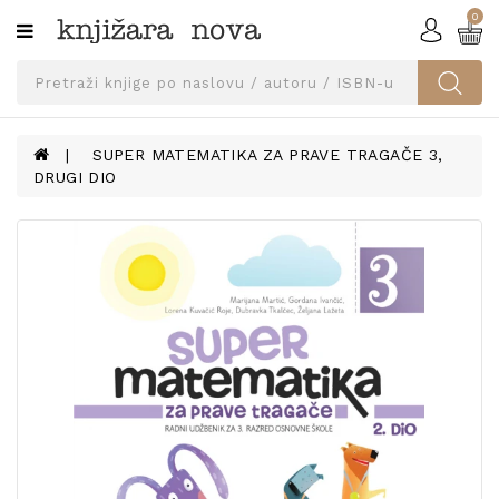
0
Kategorije
SVEUČILIŠNA
IZDANJA
UDŽBENICI
SUPER MATEMATIKA ZA PRAVE TRAGAČE 3,
DRUGI DIO
KNJIGE
PRIBOR
I
OPREMA
NARUČI
UDŽBENIKE!
BLOG
KONTAKT