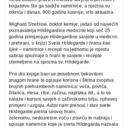
bogatstvu što ga sadrže namirnice, a njezina su
otkrića i danas, 800 godina kasnije, vrlo aktualna.
Wighard Strehlow, doktor kemije, jedan od najvećih
poznavatelja Hildegardine medicine koji već 25
godina primjenjuje Hildegardine savjete u medicini
i prehrani, u knjizi
Sveta Hildegarda i hrana kao
lijek – namirnice i recepti
na jednomu je mjestu
sabrao spoznaje o hrani te savjete i recepte
utemeljene na spisima sv. Hildegarde.
Prvi dio knjige bavi se posebnom ljekovitom
snagom hrane te opisuje korisna i štetna svojstva
brojnih prehrambenih namirnica: voća, povrća,
žitarica, mesa, ribe, začina, napitaka itd., a tu se
nalaze i korisni savjeti o začinskomu bilju, njihovoj
primjeni i uzgoju. Autor nam prenosi i stav svete
Hildegarde prema sirovoj hrani,
zelenomu, nedozrelom voću i povrću te nabraja i
opisuje namirnice koje je sveta Hildegarda nazvala