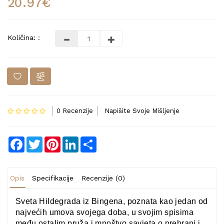
20.97€
Količina: :
0 Recenzije
Napišite Svoje Mišljenje
Facebook
Twitter
Pinterest
LinkedIn
Share
Opis
Specifikacije
Recenzije (0)
S
veta Hildegrada iz Bingena, poznata kao jedan od
najvećih umova svojega doba, u svojim spisima
među ostalim pruža i mnoštvo savjeta o prehrani i