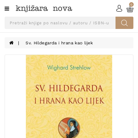
0
Kategorije
SVEUČILIŠNA
IZDANJA
UDŽBENICI
Sv. Hildegarda i hrana kao lijek
KNJIGE
PRIBOR
I
OPREMA
NARUČI
UDŽBENIKE!
BLOG
KONTAKT