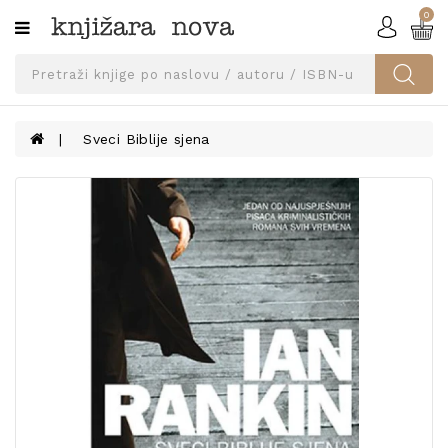
0
Kategorije
SVEUČILIŠNA
IZDANJA
UDŽBENICI
Sveci Biblije sjena
KNJIGE
PRIBOR
I
OPREMA
NARUČI
UDŽBENIKE!
BLOG
KONTAKT