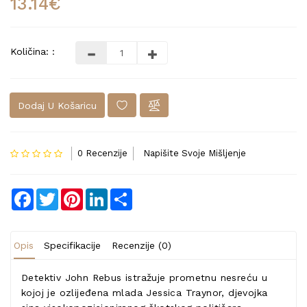
13.14€
Količina: :
Dodaj U Košaricu
0 Recenzije
Napišite Svoje Mišljenje
Facebook
Twitter
Pinterest
LinkedIn
Share
Opis
Specifikacije
Recenzije (0)
Detektiv John Rebus istražuje prometnu nesreću u
kojoj je ozlijeđena mlada Jessica Traynor, djevojka